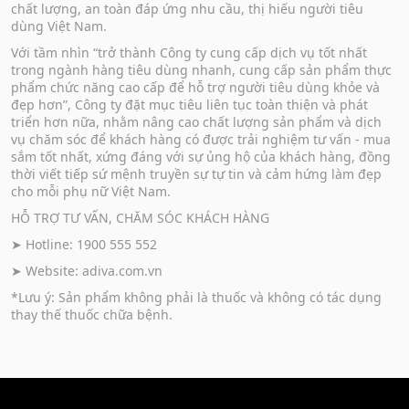
chất lượng, an toàn đáp ứng nhu cầu, thị hiếu người tiêu
dùng Việt Nam.
Với tầm nhìn “trở thành Công ty cung cấp dịch vụ tốt nhất
trong ngành hàng tiêu dùng nhanh, cung cấp sản phẩm thực
phẩm chức năng cao cấp để hỗ trợ người tiêu dùng khỏe và
đẹp hơn”, Công ty đặt mục tiêu liên tục toàn thiện và phát
triển hơn nữa, nhằm nâng cao chất lượng sản phẩm và dịch
vụ chăm sóc để khách hàng có được trải nghiệm tư vấn - mua
sắm tốt nhất, xứng đáng với sự ủng hộ của khách hàng, đồng
thời viết tiếp sứ mệnh truyền sự tự tin và cảm hứng làm đẹp
cho mỗi phụ nữ Việt Nam.
HỖ TRỢ TƯ VẤN, CHĂM SÓC KHÁCH HÀNG
➤ Hotline: 1900 555 552
➤ Website:
adiva.com.vn
*Lưu ý: Sản phẩm không phải là thuốc và không có tác dụng
thay thế thuốc chữa bệnh.