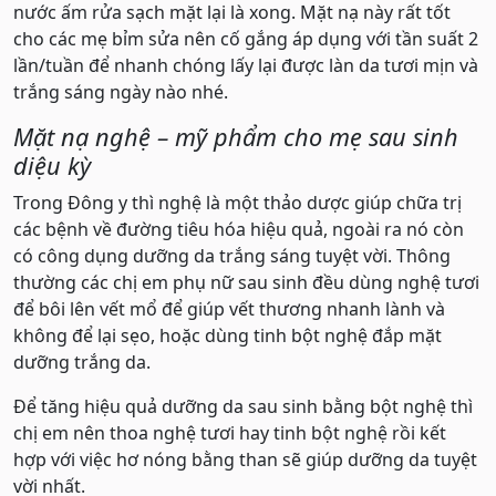
nước ấm rửa sạch mặt lại là xong. Mặt nạ này rất tốt
cho các mẹ bỉm sửa nên cố gắng áp dụng với tần suất 2
lần/tuần để nhanh chóng lấy lại được làn da tươi mịn và
trắng sáng ngày nào nhé.
Mặt nạ nghệ – mỹ phẩm cho mẹ sau sinh
diệu kỳ
Trong Đông y thì nghệ là một thảo dược giúp chữa trị
các bệnh về đường tiêu hóa hiệu quả, ngoài ra nó còn
có công dụng dưỡng da trắng sáng tuyệt vời. Thông
thường các chị em phụ nữ sau sinh đều dùng nghệ tươi
để bôi lên vết mổ để giúp vết thương nhanh lành và
không để lại sẹo, hoặc dùng tinh bột nghệ đắp mặt
dưỡng trắng da.
Để tăng hiệu quả dưỡng da sau sinh bằng bột nghệ thì
chị em nên thoa nghệ tươi hay tinh bột nghệ rồi kết
hợp với việc hơ nóng bằng than sẽ giúp dưỡng da tuyệt
vời nhất.