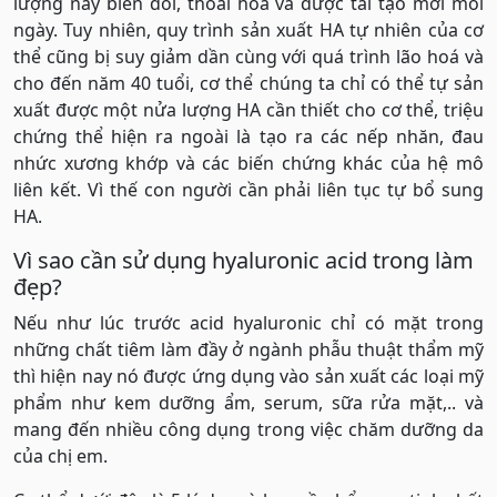
lượng này biến đổi, thoái hoá và được tái tạo mới mỗi
ngày. Tuy nhiên, quy trình sản xuất HA tự nhiên của cơ
thể cũng bị suy giảm dần cùng với quá trình lão hoá và
cho đến năm 40 tuổi, cơ thể chúng ta chỉ có thể tự sản
xuất được một nửa lượng HA cần thiết cho cơ thể, triệu
chứng thể hiện ra ngoài là tạo ra các nếp nhăn, đau
nhức xương khớp và các biến chứng khác của hệ mô
liên kết. Vì thế con người cần phải liên tục tự bổ sung
HA.
Vì sao cần sử dụng hyaluronic acid trong làm
đẹp?
Nếu như lúc trước acid hyaluronic chỉ có mặt trong
những chất tiêm làm đầy ở ngành phẫu thuật thẩm mỹ
thì hiện nay nó được ứng dụng vào sản xuất các loại mỹ
phẩm như kem dưỡng ẩm, serum, sữa rửa mặt,.. và
mang đến nhiều công dụng trong việc chăm dưỡng da
của chị em.