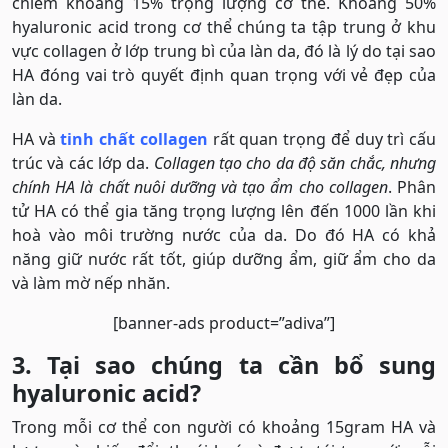
chiếm khoảng 15% trọng lượng cơ thể. Khoảng 50%
hyaluronic acid trong cơ thể chúng ta tập trung ở khu
vực collagen ở lớp trung bì của làn da, đó là lý do tại sao
HA đóng vai trò quyết định quan trọng với vẻ đẹp của
làn da.
HA và
tinh chất collagen
rất quan trọng để duy trì cấu
trúc và các lớp da.
Collagen tạo cho da độ săn chắc, nhưng
chính HA là chất nuôi dưỡng và tạo ẩm cho
collagen
. Phân
tử HA có thể gia tăng trọng lượng lên đến 1000 lần khi
hoà vào môi trường nước của da. Do đó HA có khả
năng giữ nước rất tốt, giúp dưỡng ẩm, giữ ẩm cho da
và làm mờ nếp nhăn.
[banner-ads product=”adiva”]
3. Tại sao chúng ta cần bổ sung
hyaluronic acid?
Trong mỗi cơ thể con người có khoảng 15gram HA và