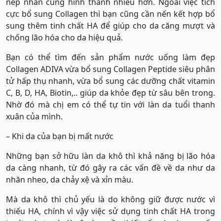
nếp nhăn cũng hình thành nhiều hơn. Ngoài việc tích
cực bổ sung Collagen thì bạn cũng cần nến kết hợp bổ
sung thêm tinh chất HA để giúp cho da căng mượt và
chống lão hóa cho da hiệu quả.
Bạn có thể tìm đến sản phẩm nước uống làm đẹp
Collagen ADIVA vừa bổ sung Collagen Peptide siêu phân
tử hấp thụ nhanh, vừa bổ sung các dưỡng chất vitamin
C, B, D, HA, Biotin,.. giúp da khỏe đẹp từ sâu bên trong.
Nhờ đó mà chị em có thể tự tin với làn da tuổi thanh
xuân của mình.
– Khi da của bạn bị mất nước
Những bạn sở hữu làn da khô thì khả năng bị lão hóa
da càng nhanh, từ đó gây ra các vấn đề về da như da
nhăn nheo, da chảy xệ và xỉn màu.
Mà da khô thì chủ yếu là do không giữ được nước vì
thiếu HA, chính vì vậy việc sử dụng tinh chất HA trong