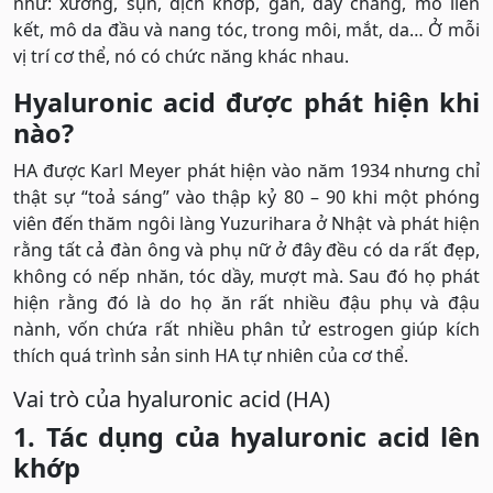
như: xương, sụn, dịch khớp, gân, dây chằng, mô liên
kết, mô da đầu và nang tóc, trong môi, mắt, da… Ở mỗi
vị trí cơ thể, nó có chức năng khác nhau.
Hyaluronic acid được phát hiện khi
nào?
HA được Karl Meyer phát hiện vào năm 1934 nhưng chỉ
thật sự “toả sáng” vào thập kỷ 80 – 90 khi một phóng
viên đến thăm ngôi làng Yuzurihara ở Nhật và phát hiện
rằng tất cả đàn ông và phụ nữ ở đây đều có da rất đẹp,
không có nếp nhăn, tóc dầy, mượt mà. Sau đó họ phát
hiện rằng đó là do họ ăn rất nhiều đậu phụ và đậu
nành, vốn chứa rất nhiều phân tử estrogen giúp kích
thích quá trình sản sinh HA tự nhiên của cơ thể.
Vai trò của hyaluronic acid (HA)
1. Tác dụng của hyaluronic acid lên
khớp