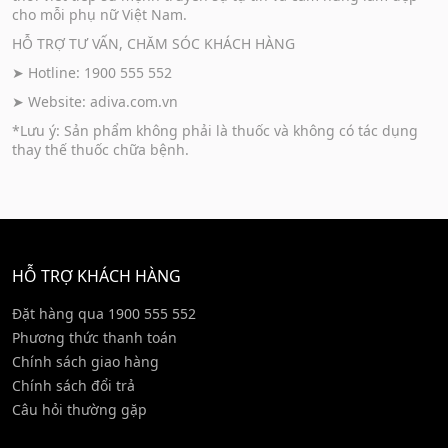
cho mỗi phụ nữ Việt Nam.
HỖ TRỢ TƯ VẤN, CHĂM SÓC KHÁCH HÀNG
➤ Hotline: 1900 555 552
➤ Website:
adiva.com.vn
*Lưu ý: Sản phẩm không phải là thuốc và không có tác dụng
thay thế thuốc chữa bệnh.
HỖ TRỢ KHÁCH HÀNG
Đặt hàng qua 1900 555 552
Phương thức thanh toán
Chính sách giao hàng
Chính sách đổi trả
Câu hỏi thường gặp