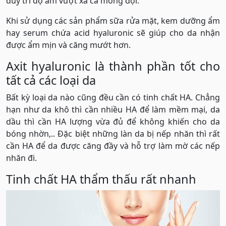
duy trì độ ẩm vượt xa cả mong đợi.
Khi sử dụng các sản phẩm sữa rửa mặt, kem dưỡng ẩm
hay serum chứa acid hyaluronic sẽ giúp cho da nhận
được ẩm mịn và căng mướt hơn.
Axit hyaluronic là thành phần tốt cho
tất cả các loại da
Bất kỳ loại da nào cũng đều cần có tinh chất HA. Chẳng
hạn như da khô thì cần nhiều HA để làm mềm mại, da
dầu thì cần HA lượng vừa đủ để không khiến cho da
bóng nhờn,.. Đặc biệt những làn da bị nếp nhăn thì rất
cần HA để da được căng đầy và hỗ trợ làm mờ các nếp
nhăn đi.
Tinh chất HA thẩm thấu rất nhanh