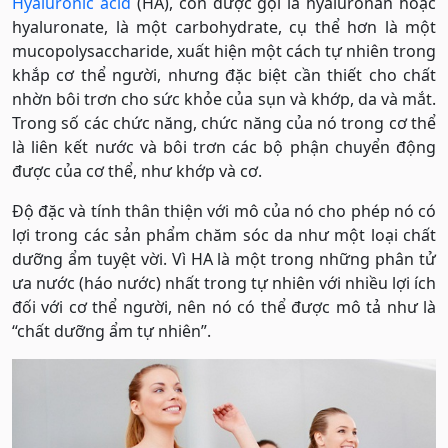
Hyaluronic acid
(HA), còn được gọi là hyaluronan hoặc
hyaluronate, là một carbohydrate, cụ thể hơn là một
mucopolysaccharide, xuất hiện một cách tự nhiên trong
khắp cơ thể người, nhưng đặc biệt cần thiết cho chất
nhờn bôi trơn cho sức khỏe của sụn và khớp, da và mắt.
Trong số các chức năng, chức năng của nó trong cơ thể
là liên kết nước và bôi trơn các bộ phận chuyển động
được của cơ thể, như khớp và cơ.
Độ đặc và tính thân thiện với mô của nó cho phép nó có
lợi trong các sản phẩm chăm sóc da như một loại chất
dưỡng ẩm tuyệt vời. Vì HA là một trong những phân tử
ưa nước (háo nước) nhất trong tự nhiên với nhiều lợi ích
đối với cơ thể người, nên nó có thể được mô tả như là
“chất dưỡng ẩm tự nhiên”.