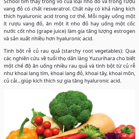
School tìm thấy trong vỏ của loại nho đỏ và trong rượu
vang đỏ có chất resveratrol. Chất này có khả năng kích
thích hyaluronic acid trong cơ thể. Mỗi ngày uống một
ít rượu vang đỏ, ăn một ít nho đỏ hay uống một cốc
nước cốt nho (grape juice) làm gia tăng lượng estrogen
và sản xuất nhiều hơn hyaluronic acid.
Tinh bột rễ củ rau quả (starchy root vegetables): Qua
các nghiên cứu về tuổi thọ dân làng Yuzurihara cho biết
một chế độ ăn uống nhiều rau quả và tinh bột từ củ rễ
như khoai lang tím, khoai lang đỏ, khoai tây, khoai môn,
củ cải…giúp kích thích sự gia tăng hyaluronic acid.