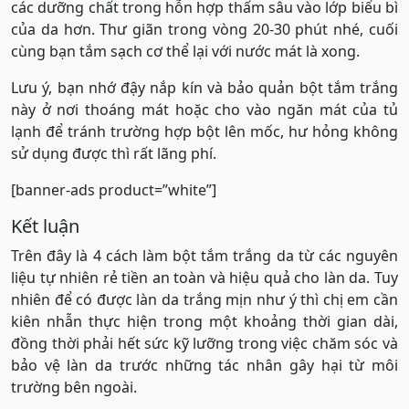
các dưỡng chất trong hỗn hợp thấm sâu vào lớp biểu bì
của da hơn. Thư giãn trong vòng 20-30 phút nhé, cuối
cùng bạn tắm sạch cơ thể lại với nước mát là xong.
Lưu ý, bạn nhớ đậy nắp kín và bảo quản bột tắm trắng
này ở nơi thoáng mát hoặc cho vào ngăn mát của tủ
lạnh để tránh trường hợp bột lên mốc, hư hỏng không
sử dụng được thì rất lãng phí.
[banner-ads product=”white”]
Kết luận
Trên đây là 4 cách làm bột tắm trắng da từ các nguyên
liệu tự nhiên rẻ tiền an toàn và hiệu quả cho làn da. Tuy
nhiên để có được làn da trắng mịn như ý thì chị em cần
kiên nhẫn thực hiện trong một khoảng thời gian dài,
đồng thời phải hết sức kỹ lưỡng trong việc chăm sóc và
bảo vệ làn da trước những tác nhân gây hại từ môi
trường bên ngoài.