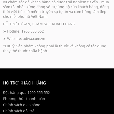
vụ chăm sóc để khách hàng có được trải nghiệm tư vấn - mua
sắm tốt nhất, xứng đáng với sự ủng hộ của khách hàng, đồng
thời viết tiếp sứ mệnh truyền sự tự tin và cảm hứng làm đẹp
cho mỗi phụ nữ Việt Nam.
HỖ TRỢ TƯ VẤN, CHĂM SÓC KHÁCH HÀNG
➤ Hotline: 1900 555 552
➤ Website:
adiva.com.vn
*Lưu ý: Sản phẩm không phải là thuốc và không có tác dụng
thay thế thuốc chữa bệnh.
HỖ TRỢ KHÁCH HÀNG
Đặt hàng qua 1900 555 552
Phương thức thanh toán
Chính sách giao hàng
Chính sách đổi trả