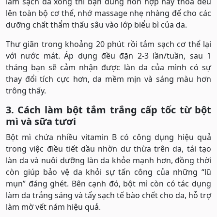
làm sạch da xong thì bạn dùng hỗn hợp này thoa đều
lên toàn bộ cơ thể, nhớ massage nhẹ nhàng để cho các
dưỡng chất thẩm thấu sâu vào lớp biểu bì của da.
Thư giãn trong khoảng 20 phút rồi tắm sạch cơ thể lại
với nước mát. Áp dụng đều đặn 2-3 lần/tuần, sau 1
tháng bạn sẽ cảm nhận được làn da của mình có sự
thay đổi tích cực hơn, da mềm mịn và sáng màu hơn
trông thấy.
3. Cách làm bột tắm trắng cấp tốc từ bột
mì và sữa tươi
Bột mì chứa nhiều vitamin B có công dụng hiệu quả
trong việc điều tiết dầu nhờn dư thừa trên da, tái tạo
làn da và nuôi dưỡng làn da khỏe mạnh hơn, đồng thời
còn giúp bảo vệ da khỏi sự tấn công của những “lũ
mụn” đáng ghét. Bên cạnh đó, bột mì còn có tác dụng
làm da trắng sáng và tẩy sạch tế bào chết cho da, hỗ trợ
làm mờ vết nám hiệu quả.