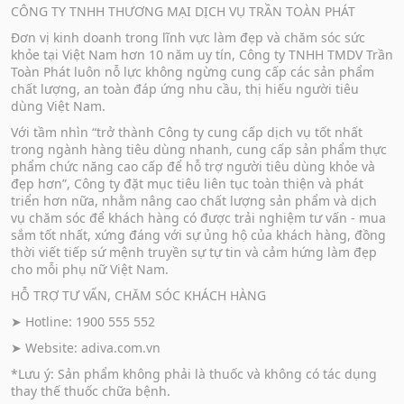
CÔNG TY TNHH THƯƠNG MẠI DỊCH VỤ TRẦN TOÀN PHÁT
Đơn vị kinh doanh trong lĩnh vực làm đẹp và chăm sóc sức
khỏe tại Việt Nam hơn 10 năm uy tín, Công ty TNHH TMDV Trần
Toàn Phát luôn nỗ lực không ngừng cung cấp các sản phẩm
chất lượng, an toàn đáp ứng nhu cầu, thị hiếu người tiêu
dùng Việt Nam.
Với tầm nhìn “trở thành Công ty cung cấp dịch vụ tốt nhất
trong ngành hàng tiêu dùng nhanh, cung cấp sản phẩm thực
phẩm chức năng cao cấp để hỗ trợ người tiêu dùng khỏe và
đẹp hơn”, Công ty đặt mục tiêu liên tục toàn thiện và phát
triển hơn nữa, nhằm nâng cao chất lượng sản phẩm và dịch
vụ chăm sóc để khách hàng có được trải nghiệm tư vấn - mua
sắm tốt nhất, xứng đáng với sự ủng hộ của khách hàng, đồng
thời viết tiếp sứ mệnh truyền sự tự tin và cảm hứng làm đẹp
cho mỗi phụ nữ Việt Nam.
HỖ TRỢ TƯ VẤN, CHĂM SÓC KHÁCH HÀNG
➤ Hotline: 1900 555 552
➤ Website:
adiva.com.vn
*Lưu ý: Sản phẩm không phải là thuốc và không có tác dụng
thay thế thuốc chữa bệnh.