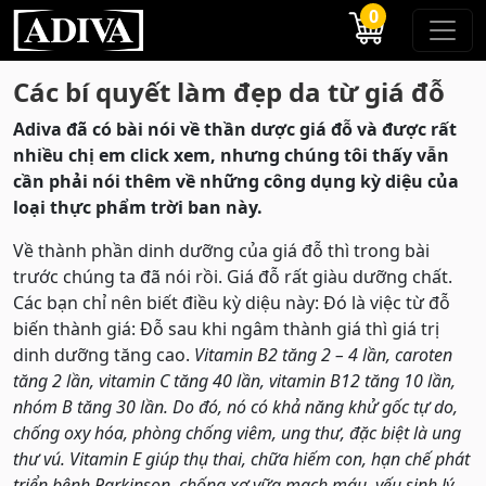
0
Các bí quyết làm đẹp da từ giá đỗ
Adiva đã có bài nói về thần dược giá đỗ và được rất
nhiều chị em click xem, nhưng chúng tôi thấy vẫn
cần phải nói thêm về những công dụng kỳ diệu của
loại thực phẩm trời ban này.
Về thành phần dinh dưỡng của giá đỗ thì trong bài
trước chúng ta đã nói rồi. Giá đỗ rất giàu dưỡng chất.
Các bạn chỉ nên biết điều kỳ diệu này: Đó là việc từ đỗ
biến thành giá: Đỗ sau khi ngâm thành giá thì giá trị
dinh dưỡng tăng cao.
Vitamin B2 tăng 2 – 4 lần, caroten
tăng 2 lần, vitamin C tăng 40 lần, vitamin B12 tăng 10 lần,
nhóm B tăng 30 lần. Do đó, nó có khả năng khử gốc tự do,
chống oxy hóa, phòng chống viêm, ung thư, đặc biệt là ung
thư vú. Vitamin E giúp thụ thai, chữa hiếm con, hạn chế phát
triển bệnh Parkinson, chống xơ vữa mạch máu, yếu sinh lý.