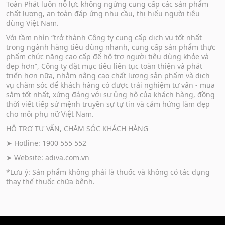
Toàn Phát luôn nỗ lực không ngừng cung cấp các sản phẩm
chất lượng, an toàn đáp ứng nhu cầu, thị hiếu người tiêu
dùng Việt Nam.
Với tầm nhìn “trở thành Công ty cung cấp dịch vụ tốt nhất
trong ngành hàng tiêu dùng nhanh, cung cấp sản phẩm thực
phẩm chức năng cao cấp để hỗ trợ người tiêu dùng khỏe và
đẹp hơn”, Công ty đặt mục tiêu liên tục toàn thiện và phát
triển hơn nữa, nhằm nâng cao chất lượng sản phẩm và dịch
vụ chăm sóc để khách hàng có được trải nghiệm tư vấn - mua
sắm tốt nhất, xứng đáng với sự ủng hộ của khách hàng, đồng
thời viết tiếp sứ mệnh truyền sự tự tin và cảm hứng làm đẹp
cho mỗi phụ nữ Việt Nam.
HỖ TRỢ TƯ VẤN, CHĂM SÓC KHÁCH HÀNG
➤ Hotline: 1900 555 552
➤ Website:
adiva.com.vn
*Lưu ý: Sản phẩm không phải là thuốc và không có tác dụng
thay thế thuốc chữa bệnh.