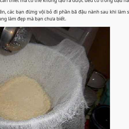
t cần thiết mà cơ thể không tạo ra được đều có trong đậu n
ên, các bạn đừng vội bỏ đi phần bã đậu nành sau khi làm 
ụng làm đẹp mà bạn chưa biết.