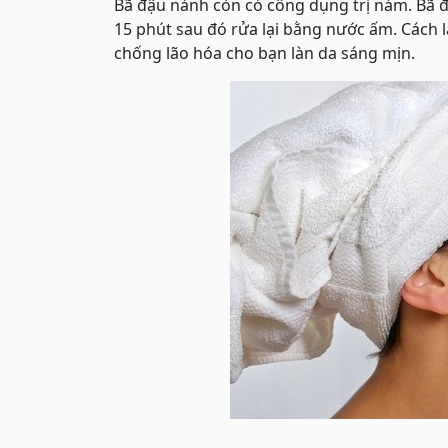
Bã đậu nành còn có công dụng trị nám. Bã đ
15 phút sau đó rửa lại bằng nước ấm. Cách l
chống lão hóa cho bạn làn da sáng mịn.