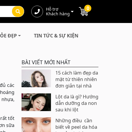
0
Hỗ trợ
Khách hàng
ỎE ĐẸP
TIN TỨC & SỰ KIỆN
BÀI VIẾT MỚI NHẤT
15 cách làm đẹp da
mặt từ thiên nhiên
 đủ các
đơn giản tại nhà
 khoáng
Lột da là gì? Hướng
, nhựa,
dẫn dưỡng da non
sau khi lột
rất tốt
Những điều cần
hơn sữa
biết về peel da hóa