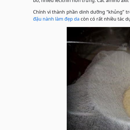
bò, nhiều lecithin hơn trứng. Các amino axi
Chính vì thành phần dinh dưỡng “khủng” tr
đậu nành làm đẹp da
còn có rất nhiều tác d