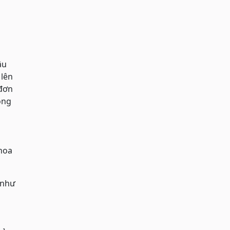
ậu
 lên
 đơn
óng
thoa
 như