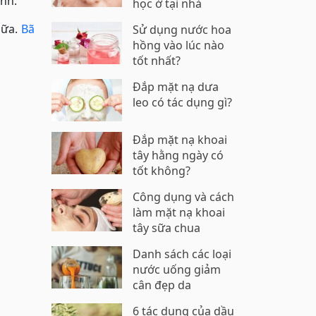
ành.
học ở tại nhà
sữa.
Bã
Sử dụng nước hoa
hồng vào lúc nào
tốt nhất?
Đắp mặt nạ dưa
leo có tác dụng gì?
Đắp mặt nạ khoai
tây hằng ngày có
tốt không?
Công dụng và cách
làm mặt nạ khoai
tây sữa chua
Danh sách các loại
nước uống giảm
cân đẹp da
6 tác dụng của dầu