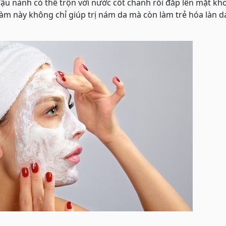
ậu nành có thể trộn với nước cốt chanh rồi đắp lên mặt k
àm này không chỉ giúp trị nám da mà còn làm trẻ hóa làn d