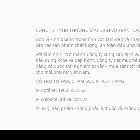
CÔNG TY TNHH THƯƠNG MẠI DỊCH VỤ TRẦN TOÀ
Đơn vị kinh doanh trong lĩnh vực làm đẹp và ch
cấp các sản phẩm chất lượng, an toàn đáp ứng nh
Với tầm nhìn “trở thành Công ty cung cấp dịch 
tiêu dùng khỏe và đẹp hơn”, Công ty đặt mục tiê
hàng có được trải nghiệm tư vấn - mua sắm tốt n
cho mỗi phụ nữ Việt Nam.
HỖ TRỢ TƯ VẤN, CHĂM SÓC KHÁCH HÀNG
➤ Hotline: 1900 555 552
➤ Website:
adiva.com.vn
*Lưu ý: Sản phẩm không phải là thuốc và không c