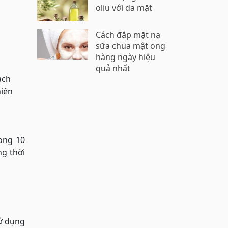
oliu với da mặt
Cách đắp mặt nạ
sữa chua mật ong
hàng ngày hiệu
quả nhất
ạch
hiên
ong 10
ng thời
Sử dụng