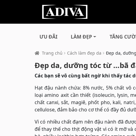
ƯU ĐÃI
LÀM ĐẸP
TĂNG CƯỜ
Trang chủ
Cách làm đẹp da
Đẹp da, dưỡng
Đẹp da, dưỡng tóc từ …bã 
Các bạn sẽ vô cùng bất ngờ khi thấy tác 
Hạt đậu nành chứa: 8% nước, 5% chất vô c
loại amino axit cần thiết (isoleucin, lysin, 
chất canxi, sắt, magiê, phốt pho, kali, natri
cellulose, đảm bảo cho cơ thể có đầy đủ dư
Vì có nhiều chất đạm nên đậu nành đã được 
để thay thế cho thịt động vật vì có ít mỡ v