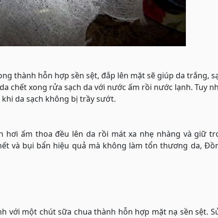
ong thành hỗn hợp sền sệt, đắp lên mặt sẽ giúp da trắng, s
a chết xong rửa sạch da với nước ấm rồi nước lạnh. Tuy n
n khi da sạch không bị trầy sướt.
 hơi ấm thoa đều lên da rồi mát xa nhẹ nhàng và giữ tr
chết và bụi bẩn hiệu quả mà không làm tổn thương da, Đồ
ành với một chút sữa chua thành hỗn hợp mặt nạ sền sệt. 