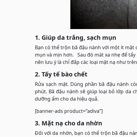
1. Giúp da trắng, sạch mụn
Bạn có thể trộn bã đậu nành với một ít mật 
mụn và mịn hơn. Sau đó mát xa nhẹ để tẩy d
nên lưu ý là chỉ đắp các loại mặt nạ như trê
2. Tấy tế bào chết
Rửa sạch mặt. Dùng phần bã đậu nành còn
phút. Bã đậu nành sẽ giúp loại bỏ lớp da 
dưỡng ẩm cho da hiệu quả.
[banner-ads product=”adiva”]
3. Mặt nạ cho da nhờn
Đối với da nhờn, bạn có thể trộn bã đậu n