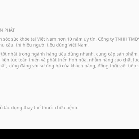
N PHÁT
ăm sóc sức khỏe tại Việt Nam hơn 10 năm uy tín, Công ty TNHH TM
u cầu, thị hiếu người tiêu dùng Việt Nam.
vụ tốt nhất trong ngành hàng tiêu dùng nhanh, cung cấp sản phẩm
u liên tục toàn thiện và phát triển hơn nữa, nhằm nâng cao chất 
hất, xứng đáng với sự ủng hộ của khách hàng, đồng thời viết tiếp
ó tác dụng thay thế thuốc chữa bệnh.