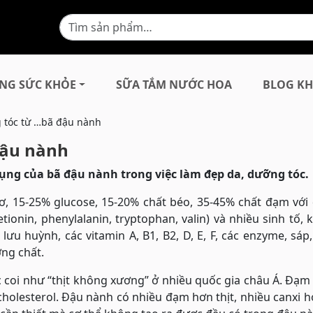
NG SỨC KHỎE
SỮA TẮM NƯỚC HOA
BLOG KH
 tóc từ …bã đậu nành
đậu nành
dụng của bã đậu nành trong việc làm đẹp da, dưỡng tóc.
ơ, 15-25% glucose, 15-20% chất béo, 35-45% chất đạm với
metionin, phenylalanin, tryptophan, valin) và nhiều sinh tố,
, lưu huỳnh, các vitamin A, B1, B2, D, E, F, các enzyme, sáp
ỡng chất.
coi như “thịt không xương” ở nhiều quốc gia châu Á. Đạm 
à cholesterol. Đậu nành có nhiều đạm hơn thịt, nhiều canxi 