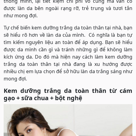
thông minh, lại tiết kiệm chi phí vô cùng mà vẫn có
được làn da bên ngoài rạng rỡ, trẻ trung và tươi tắn
như mong đợi.
Tự chế biến kem dưỡng trắng da toàn thân tại nhà, bạn
sẽ hiểu rõ hơn về làn da của mình. Có nghĩa là bạn tự
tìm kiếm nguyên liệu an toàn để áp dụng. Bạn sẽ hiểu
được da mình cần gì và tránh những gì để không làm
kích ứng da. Do đó mà hiện nay cách làm kem dưỡng
trắng da toàn thân tại nhà đang là xu hướng được
nhiều chị em lựa chọn để sở hữu làn da trắng sáng như
mong đợi.
Kem dưỡng trắng da toàn thân từ cám
gạo + sữa chua + bột nghệ