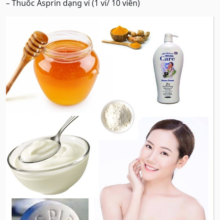
– Thuốc Asprin dạng vỉ (1 vỉ/ 10 viên)