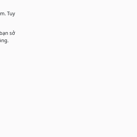
m. Tuy
bạn sở
ông.