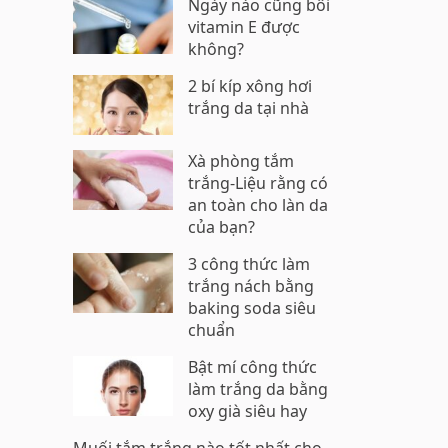
Ngày nào cũng bôi
vitamin E được
không?
2 bí kíp xông hơi
trắng da tại nhà
Xà phòng tắm
trắng-Liệu rằng có
an toàn cho làn da
của bạn?
3 công thức làm
trắng nách bằng
baking soda siêu
chuẩn
Bật mí công thức
làm trắng da bằng
oxy già siêu hay