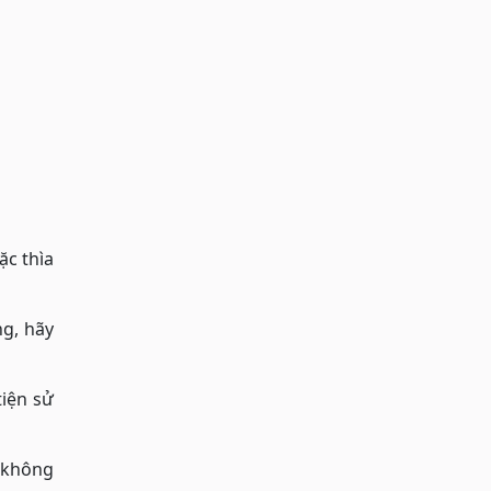
ặc thìa
g, hãy
tiện sử
o không