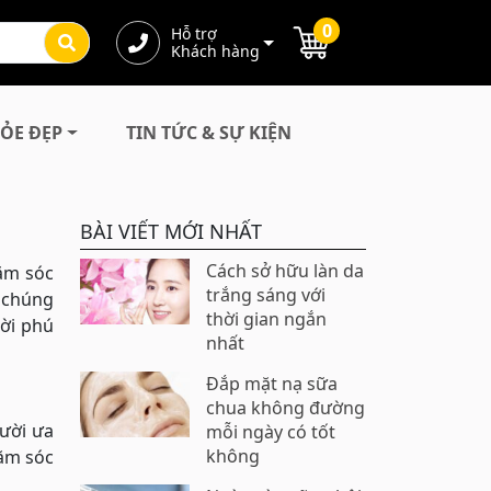
0
Hỗ trợ
Khách hàng
ỎE ĐẸP
TIN TỨC & SỰ KIỆN
BÀI VIẾT MỚI NHẤT
Cách sở hữu làn da
ăm sóc
trắng sáng với
 chúng
thời gian ngắn
rời phú
nhất
Đắp mặt nạ sữa
chua không đường
ười ưa
mỗi ngày có tốt
không
hăm sóc