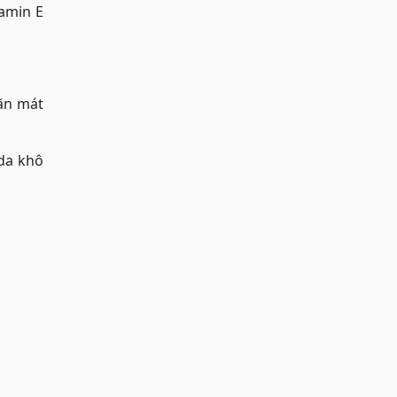
tamin E
găn mát
 da khô