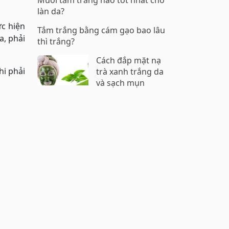
Muối tắm trắng nào tốt nhất cho
làn da?
c hiện
Tắm trắng bằng cám gạo bao lâu
a, phải
thì trắng?
Cách đắp mặt nạ
hi phải
trà xanh trắng da
và sạch mụn