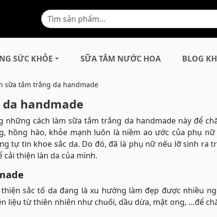
NG SỨC KHỎE
SỮA TẮM NƯỚC HOA
BLOG KH
àm sữa tắm trắng da handmade
g da handmade
òng những cách làm sữa tắm trắng da handmade này để ch
ng, hồng hào, khỏe mạnh luôn là niềm ao ước của phụ nữ
ng tự tin khoe sắc da. Do đó, đã là phụ nữ nếu lỡ sinh ra t
 cải thiện làn da của mình.
dmade
thiện sắc tố da đang là xu hướng làm đẹp được nhiều ng
 liệu từ thiên nhiên như chuối, dầu dừa, mật ong, …để c