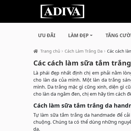
ƯU ĐÃI
LÀM ĐẸP
TĂNG CƯỜ
Trang chủ
Cách Làm Trắng Da
Các cách l
Các cách làm sữa tắm trắn
Là phái đẹp nhất định chị em phải nằm l
cho làn da của mình. Một làn da trắng sá
mình. Da trắng mặc gì cũng xinh, diện gì cũ
cho làn da ngâm đen, chị em hãy tìm cách để
Cách làm sữa tắm trắng da han
Tự làm sữa tắm trắng da handmade để cải 
chuộng. Chúng ta có thể dùng những nguyên
da.