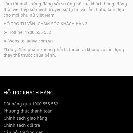
sắm tốt nhất, xứng đáng với sự ủng hộ của khách hàng, đồng
thời viết tiếp sứ mệnh truyền sự tự tin và cảm hứng làm đẹp
cho mỗi phụ nữ Việt Nam.
HỖ TRỢ TƯ VẤN, CHĂM SÓC KHÁCH HÀNG
➤ Hotline: 1900 555 552
➤ Website:
adiva.com.vn
*Lưu ý: Sản phẩm không phải là thuốc và không có tác dụng
thay thế thuốc chữa bệnh.
HỖ TRỢ KHÁCH HÀNG
Đặt hàng qua 1900 555 552
Phương thức thanh toán
Chính sách giao hàng
Chính sách đổi trả
Câu hỏi thường gặp