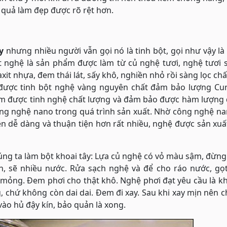
 quả làm đẹp được rõ rệt hơn.
ây
nhưng nhiều
người vẫn gọi nó là tinh bột, gọi như vậy l
ột nghệ là sản phẩm được làm từ củ nghệ tươi, nghệ tươi 
xit nhựa, đem thái lát, sấy khô, nghiền nhỏ rồi sàng lọc chấ
u được tinh bột nghệ vàng nguyên chất đảm bảo lượng Cu
làm được tinh nghệ chất lượng và đảm bảo được hàm lượng
ông nghệ nano trong quá trình sản xuất. Nhờ công nghệ n
ên dễ dàng và thuận tiện hơn rất nhiều, nghệ được sản xu
úng ta làm bột khoai tây: Lựa củ nghệ có vỏ màu sậm, đừng
, sẽ nhiều nước. Rửa sạch nghệ và để cho ráo nước, gọt
mỏng. Đem phơi cho thật khô. Nghệ phơi đạt yêu cầu là k
 chứ không còn dai dai. Đem đi xay. Sau khi xay mịn nên 
ào hủ đậy kín, bảo quản là xong.