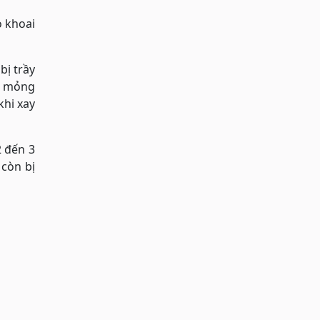
o khoai
bị trầy
t mỏng
khi xay
2 đến 3
còn bị