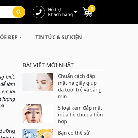
0
Hỗ trợ
Khách hàng
ỎE ĐẸP
TIN TỨC & SỰ KIỆN
BÀI VIẾT MỚI NHẤT
Chuẩn cách đắp
g biết.
mặt nạ giấy giúp
 để làm
da tươi trẻ và sáng
 em lại
mịn
t lượng
é!
5 loại kem đắp mặt
mùa hè cho da hỗn
hợp
, dưỡng
Bạn có thể sử