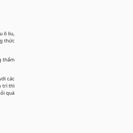
 ô liu,
ng thức
g thẩm
với các
trì thì
hỏi quá