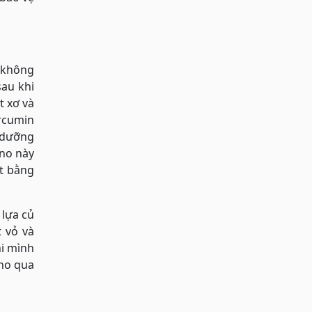
à không
sau khi
t xơ và
rcumin
 dưỡng
ano này
ất bằng
 lựa củ
 vỏ và
hi mình
cho qua