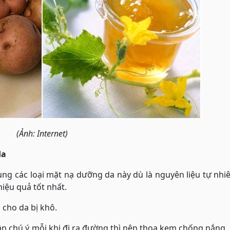
(Ảnh: Internet)
da
ng các loại mặt nạ dưỡng da này dù là nguyên liệu tự nhi
hiệu quả tốt nhất.
 cho da bị khô.
 cần chú ý mỗi khi đi ra đường thì nên thoa kem chống nắng,