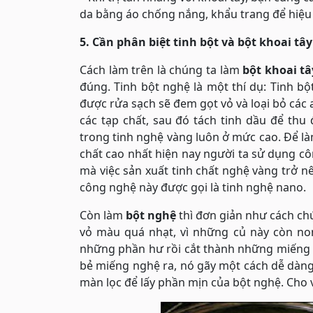
da bằng áo chống nắng, khẩu trang để hiệu
5. Cần phân biệt tinh bột và bột khoai tây
Cách làm trên là chúng ta làm
bột khoai t
đúng. Tinh bột nghệ là một thí dụ: Tinh b
được rửa sạch sẽ đem gọt vỏ và loại bỏ các a
các tạp chất, sau đó tách tinh dầu để th
trong tinh nghệ vàng luôn ở mức cao. Để 
chất cao nhất hiện nay người ta sử dụng c
mà việc sản xuất tinh chất nghệ vàng trở n
công nghệ này được gọi là tinh nghệ nano.
Còn làm
bột nghệ
thì đơn giản như cách ch
vỏ màu quá nhạt, vì những củ này còn non
những phần hư rồi cắt thành những miếng 
bẻ miếng nghệ ra, nó gãy một cách dễ dàng,
màn lọc để lấy phần mịn của bột nghệ. Cho v