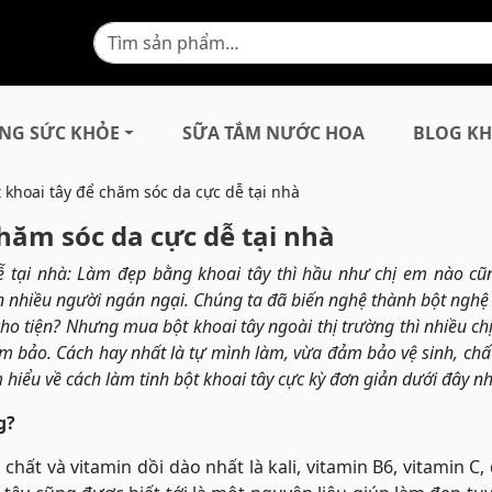
NG SỨC KHỎE
SỮA TẮM NƯỚC HOA
BLOG KH
 khoai tây để chăm sóc da cực dễ tại nhà
hăm sóc da cực dễ tại nhà
 tại nhà: Làm đẹp bằng khoai tây thì hầu như chị em nào cũn
ến nhiều người ngán ngại. Chúng ta đã biến nghệ thành bột nghệ
cho tiện? Nhưng mua bột khoai tây ngoài thị trường thì nhiều chị
 bảo. Cách hay nhất là tự mình làm, vừa đảm bảo vệ sinh, chấ
hiểu về cách làm tinh bột khoai tây cực kỳ đơn giản dưới đây nh
g?
ất và vitamin dồi dào nhất là kali, vitamin B6, vitamin C