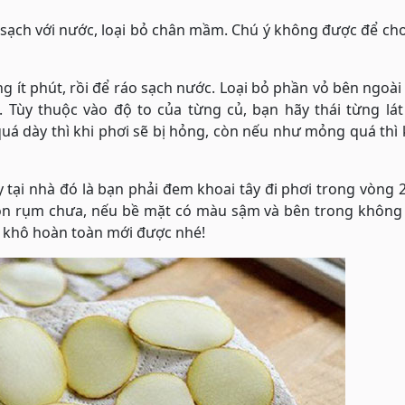
t sạch với nước, loại bỏ chân mầm. Chú ý không được để ch
ít phút, rồi để ráo sạch nước. Loại bỏ phần vỏ bên ngoài 
. Tùy thuộc vào độ to của từng củ, bạn hãy thái từng lá
á dày thì khi phơi sẽ bị hỏng, còn nếu như mỏng quá thì 
 tại nhà đó là bạn phải đem khoai tây đi phơi trong vòng 
iòn rụm chưa, nếu bề mặt có màu sậm và bên trong không 
y khô hoàn toàn mới được nhé!