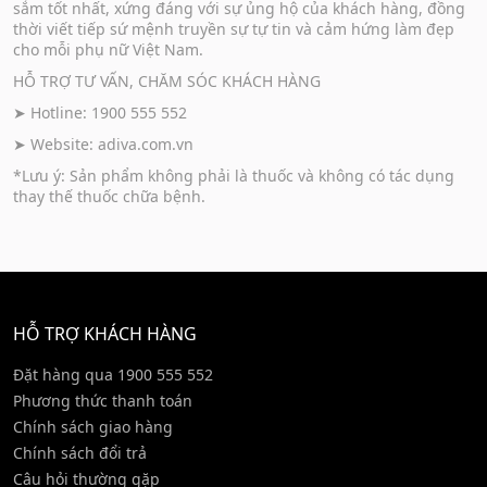
sắm tốt nhất, xứng đáng với sự ủng hộ của khách hàng, đồng
thời viết tiếp sứ mệnh truyền sự tự tin và cảm hứng làm đẹp
cho mỗi phụ nữ Việt Nam.
HỖ TRỢ TƯ VẤN, CHĂM SÓC KHÁCH HÀNG
➤ Hotline: 1900 555 552
➤ Website:
adiva.com.vn
*Lưu ý: Sản phẩm không phải là thuốc và không có tác dụng
thay thế thuốc chữa bệnh.
HỖ TRỢ KHÁCH HÀNG
Đặt hàng qua 1900 555 552
Phương thức thanh toán
Chính sách giao hàng
Chính sách đổi trả
Câu hỏi thường gặp