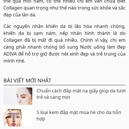
thể qua mỗi năm, có thể nhiều chị em vẫn chưa biết
Collagen quan trọng như thế nào trong sức khỏe và sắc
đẹp của làn da.
Các nguyên nhân khiến da bị lão hóa nhanh chóng,
khiến da bị sạm nám, nếp nhăn hình thành là do
Collagen đã bị mất đi quá nhiều. Chính vì vậy, chị em
càng phải nhanh chóng bổ sung Nước uống làm đẹp
ADIVA để hỗ trợ giữ được nét xinh đẹp và trẻ trung của
mình nhé.
BÀI VIẾT MỚI NHẤT
Chuẩn cách đắp mặt nạ giấy giúp da tươi
trẻ và sáng mịn
5 loại kem đắp mặt mùa hè cho da hỗn
hợp