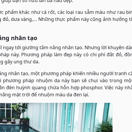
 giúp bạn sở hữu làn da nâu đẹp.
c phẩm khác như cà rốt, các loại rau sẫm màu như rau bi
lang đỏ, dưa vàng,… Những thực phẩm này cũng ảnh hưởng t
ắng nhân tạo
hĩ ngay tới giường tắm nắng nhân tạo. Nhưng lời khuyên d
áp này. Phương pháp làm đẹp này có chi phí đắt đỏ, đồn
g gây ung thư da.
ắng nhân tạo, một phương pháp khiến nhiều người tranh c
i phương pháp nhuộm da này bạn sẽ chui vào trong một
 gắn đèn huỳnh quang chứa hỗn hợp phosphor. Việc này nh
h nắng mặt trời để nhuộm màu da đen lại.