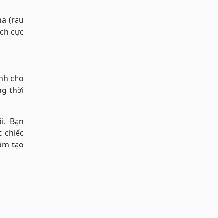
na (rau
ích cực
ành cho
g thời
ãi. Bạn
 chiếc
ằm tạo