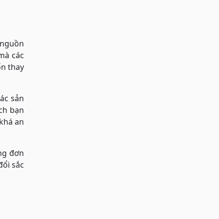
c nguồn
mà các
ốn thay
ác sản
ch bạn
 khá an
ng đơn
đổi sắc