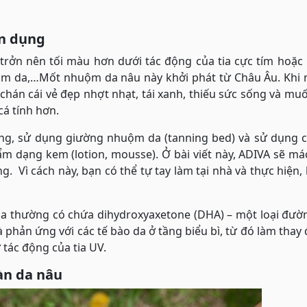
n dụng
 trởn nên tối màu hơn dưới tác động của tia cực tím hoặ
m da,…Mốt nhuộm da nâu này khởi phát từ Châu Âu. Khi 
chán cái vẻ đẹp nhợt nhạt, tái xanh, thiếu sức sống và mu
cá tính hơn.
ng, sử dụng giường nhuộm da (tanning bed) và sử dụng c
 dạng kem (lotion, mousse). Ở bài viết này, ADIVA sẽ má
 Vì cách này, bạn có thể tự tay làm tại nhà và thực hiện,
 thường có chứa dihydroxyaxetone (DHA) – một loại đườ
à phản ứng với các tế bào da ở tầng biểu bì, từ đó làm thay 
tác động của tia UV.
àn da nâu