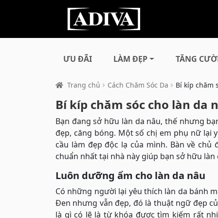
ƯU ĐÃI
LÀM ĐẸP
TĂNG CƯỜ
Trang chủ
Cách Chăm Sóc Da
Bí kíp chăm 
Bí kíp chăm sóc cho làn da 
Bạn đang sở hữu làn da nâu, thế nhưng bạn
đẹp, căng bóng. Một số chị em phụ nữ lại 
cầu làm đẹp độc lạ của mình. Bàn về chủ 
chuẩn nhất tại nhà này giúp bạn sở hữu làn
Luôn dưỡng ẩm cho làn da nâu
Có những người lại yêu thích làn da bánh m
Đen nhưng vẫn đẹp, đó là thuật ngữ đẹp củ
là gì có lẽ là từ khóa được tìm kiếm rất 