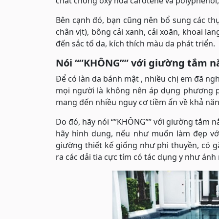
chất chống oxy hóa carotene và polyphenol,
Bên cạnh đó, bạn cũng nên bổ sung các thự
chân vịt), bông cải xanh, cải xoăn, khoai 
đến sắc tố da, kích thích màu da phát triển.
Nói “”KHÔNG”” với giường tắm n
Để có làn da bánh mật , nhiều chị em đã ng
mọi người là không nên áp dụng phương ph
mang đến nhiều nguy cơ tiềm ẩn về khả năn
Do đó, hãy nói “”KHÔNG”” với giường tắm n
hãy hình dung, nếu như muốn làm đẹp vớ
giường thiết kế giống như phi thuyền, có
ra các dải tia cực tím có tác dụng y như án