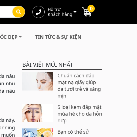
0
Hỗ trợ
Khách hàng
ỎE ĐẸP
TIN TỨC & SỰ KIỆN
BÀI VIẾT MỚI NHẤT
Chuẩn cách đắp
 da nâu
mặt nạ giấy giúp
mãn nhu
da tươi trẻ và sáng
 da nâu
mịn
5 loại kem đắp mặt
mùa hè cho da hỗn
da này.
hợp
Tanning
Bạn có thể sử
âu muốn