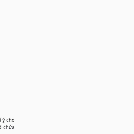
i ý cho
ó chứa