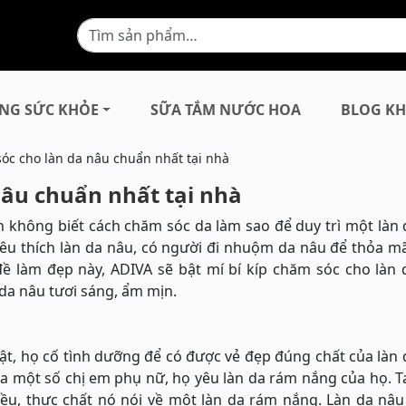
NG SỨC KHỎE
SỮA TẮM NƯỚC HOA
BLOG KH
sóc cho làn da nâu chuẩn nhất tại nhà
nâu chuẩn nhất tại nhà
 không biết cách chăm sóc da làm sao để duy trì một làn
yêu thích làn da nâu, có người đi nhuộm da nâu để thỏa 
đề làm đẹp này, ADIVA sẽ bật mí bí kíp chăm sóc cho làn
 da nâu tươi sáng, ẩm mịn.
ật, họ cố tình dưỡng để có được vẻ đẹp đúng chất của làn 
a một số chị em phụ nữ, họ yêu làn da rám nắng của họ. 
nhiều, thực chất nó nói về một làn da rám nắng. Làn da n