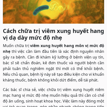
Cách chữa trị viêm xung huyết hang
vị dạ dày mức độ nhẹ
Muốn chữa trị
viêm xung huyết hang môn vị mức độ
nhẹ
thì việc cần làm đầu tiên là xác định nguyên nhân
gây ra bệnh. Cần đi khám kỹ lưỡng ở bệnh viện uy tín,
bác sĩ sẽ chẩn đoán, kê đơn thuốc và người bệnh cần
phải tuân thủ nghiêm ngặt thì mới có thể khỏi bệnh.
Nếu chủ quan, bệnh lý này sẽ tạo điều kiện cho vi khuẩn
kháng thuốc, bệnh không khỏi dứt điểm, dễ tái phát.
Các bác sĩ chia sẻ, việc chữa trị viêm xung huyết niêm
mạc hang vị mức độ nhẹ muốn hiệu quả thì cần có chế
độ ăn uống, sinh hoạt khoa học. Việc làm này đóng một
vai trò quan trọng, góp phần nhanh chóng trong tiến