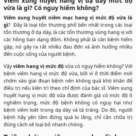
Viêm xung huyết hang vị dạ dày mức độ
vừa là gì? Có nguy hiểm không?
Viêm xung huyết niêm mạc hang vị mức độ vừa là
gì
? Đây là loại tổn thương phổ bến nhất trong các loại
tổn thương ở dạ dày, là các tổn thương vùng hang vị với
các hồng ban dạng đốm. Không phải là căn bệnh hiếm
gặp, nó gây ra rất nhiều đau đớn và ảnh hưởng nhiều
đến cuộc sống của người bệnh.
Vậy
viêm hang vị mức độ
vừa có nguy hiểm không? Với
bệnh viêm hang vị mức độ vừa, bởi vì ở thời điểm mới
chớm vào giai đoạn bệnh nên không quá khó khăn để
điều trị nếu kiên trì theo chỉ định của bác sĩ. Viêm xung
huyết hang vị mức độ vừa được đánh giá có mức độ ít
nghiêm trọng, mức độ bệnh không có nguy hại như
bệnh viêm loét trong dạ dày và tá tràng. Do đó, người
bệnh hãy yên tâm đừng quá lo lắng, chỉ cần chữa trị
đúng cách sẽ loại bỏ nhanh chóng.