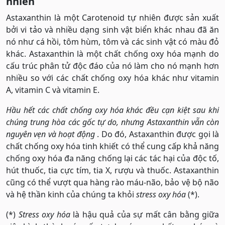
nhiên
Astaxanthin là một Carotenoid tự nhiên được sản xuất
bởi vi tảo và nhiều dạng sinh vật biển khác nhau đã ăn
nó như cá hồi, tôm hùm, tôm và các sinh vật có màu đỏ
khác. Astaxanthin là một chất chống oxy hóa mạnh do
cấu trúc phân tử độc đáo của nó làm cho nó mạnh hơn
nhiều so với các chất chống oxy hóa khác như vitamin
A, vitamin C và vitamin E.
Hầu hết các chất chống oxy hóa khác đều cạn kiệt sau khi
chúng trung hòa các gốc tự do, nhưng Astaxanthin vẫn còn
nguyên vẹn và hoạt động
. Do đó, Astaxanthin được gọi là
chất chống oxy hóa tinh khiết có thể cung cấp khả năng
chống oxy hóa đa năng chống lại các tác hại của độc tố,
hút thuốc, tia cực tím, tia X, rượu và thuốc. Astaxanthin
cũng có thể vượt qua hàng rào máu-não, bảo vệ bộ não
và hệ thần kinh của chúng ta khỏi
stress oxy hóa
(*).
(*)
Stress oxy hóa
là hậu quả của sự mất cân bằng giữa