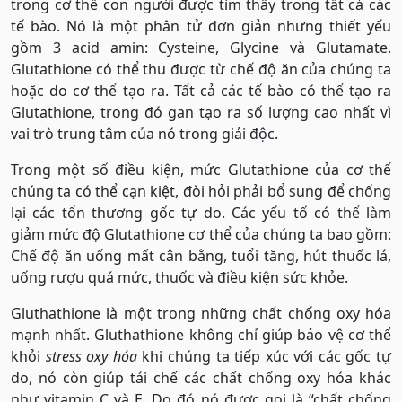
trong cơ thể con người được tìm thấy trong tất cả các
tế bào. Nó là một phân tử đơn giản nhưng thiết yếu
gồm 3 acid amin: Cysteine, Glycine và Glutamate.
Glutathione có thể thu được từ chế độ ăn của chúng ta
hoặc do cơ thể tạo ra. Tất cả các tế bào có thể tạo ra
Glutathione, trong đó gan tạo ra số lượng cao nhất vì
vai trò trung tâm của nó trong giải độc.
Trong một số điều kiện, mức Glutathione của cơ thể
chúng ta có thể cạn kiệt, đòi hỏi phải bổ sung để chống
lại các tổn thương gốc tự do. Các yếu tố có thể làm
giảm mức độ Glutathione cơ thể của chúng ta bao gồm:
Chế độ ăn uống mất cân bằng, tuổi tăng, hút thuốc lá,
uống rượu quá mức, thuốc và điều kiện sức khỏe.
Gluthathione là một trong những chất chống oxy hóa
mạnh nhất. Gluthathione không chỉ giúp bảo vệ cơ thể
khỏi
stress oxy hóa
khi chúng ta tiếp xúc với các gốc tự
do, nó còn giúp tái chế các chất chống oxy hóa khác
như vitamin C và E. Do đó nó được gọi là “chất chống