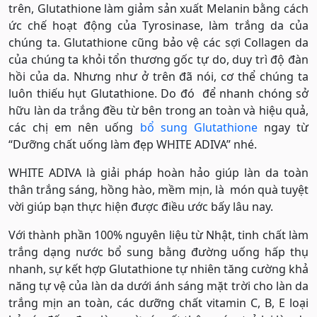
trên, Glutathione làm giảm sản xuất Melanin bằng cách
ức chế hoạt động của Tyrosinase, làm trắng da của
chúng ta. Glutathione cũng bảo vệ các sợi Collagen da
của chúng ta khỏi tổn thương gốc tự do, duy trì độ đàn
hồi của da. Nhưng như ở trên đã nói, cơ thể chúng ta
luôn thiếu hụt Glutathione. Do đó để nhanh chóng sở
hữu làn da trắng đều từ bên trong an toàn và hiệu quả,
các chị em nên uống
bổ sung Glutathione
ngay từ
“Dưỡng chất uống làm đẹp WHITE ADIVA” nhé.
WHITE ADIVA là giải pháp hoàn hảo giúp làn da toàn
thân trắng sáng, hồng hào, mềm mịn, là món quà tuyệt
vời giúp bạn thực hiện được điều ước bấy lâu nay.
Với thành phần 100% nguyên liệu từ Nhật, tinh chất làm
trắng dạng nước bổ sung bằng đường uống hấp thụ
nhanh, sự kết hợp Glutathione tự nhiên tăng cường khả
năng tự vệ của làn da dưới ánh sáng mặt trời cho làn da
trắng mịn an toàn, các dưỡng chất vitamin C, B, E loại