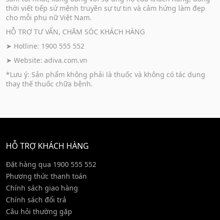
thời viết tiếp sứ mệnh truyền sự tự tin và cảm hứng làm đẹp
cho mỗi phụ nữ Việt Nam.
HỖ TRỢ TƯ VẤN, CHĂM SÓC KHÁCH HÀNG
➤ Hotline: 1900 555 552
➤ Website:
adiva.com.vn
*Lưu ý: Sản phẩm không phải là thuốc và không có tác dụng
thay thế thuốc chữa bệnh.
HỖ TRỢ KHÁCH HÀNG
Đặt hàng qua 1900 555 552
Phương thức thanh toán
Chính sách giao hàng
Chính sách đổi trả
Câu hỏi thường gặp