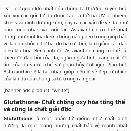
Da – cơ quan lớn nhất của chúng ta thường xuyên tiếp
xúc với các gốc tự do được tạo ra bởi tia UV, ô nhiễm,
stress và dinh dưỡng kém, gây ra các vấn đề về da như
nám, nếp nhăn và tuổi tác. Astaxanthin có thể hoạt
động như một loại kem chống nắng bên trong giúp bảo
vệ làn da khỏi bị hư hại do tia cực tím, làm giảm các dấu
hiệu lão hóa. Bên cạnh đó, Astaxanthin cũng có thể cải
thiện độ đàn hồi của da, ngăn ngừa tình trạng mất độ
ẩm của da và ức chế sự phân hủy Collagen. Sau hết,
Astaxanthin sẽ là tác nhân giúp hiển lộ vẻ đẹp tự nhiên
của làn da của chúng ta từ trong ra ngoài.
[banner-ads product=”white”]
Glutathione- Chất chống oxy hóa tổng thể
và cũng là chất giải độc
Glutathione
là một phân tử giống như chất dinh
dưỡng, là một trong những chất bảo vệ mạnh nhất