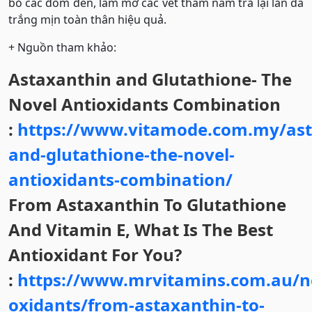
bỏ các đốm đen, làm mờ các vết thâm nám trả lại làn da
trắng mịn toàn thân hiệu quả.
+ Nguồn tham khảo:
Astaxanthin and Glutathione- The
Novel Antioxidants Combination
:
https://www.vitamode.com.my/ast
and-glutathione-the-novel-
antioxidants-combination/
From Astaxanthin To Glutathione
And Vitamin E, What Is The Best
Antioxidant For You?
:
https://www.mrvitamins.com.au/n
oxidants/from-astaxanthin-to-