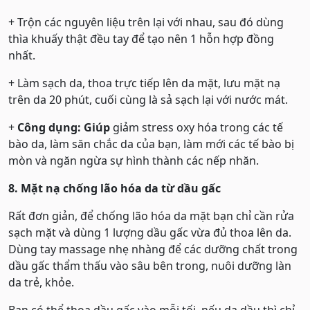
+ Trộn các nguyên liệu trên lại với nhau, sau đó dùng
thìa khuấy thật đều tay để tạo nên 1 hỗn hợp đồng
nhất.
+ Làm sạch da, thoa trực tiếp lên da mặt, lưu mặt nạ
trên da 20 phút, cuối cùng là sả sạch lại với nước mát.
+
Công dụng: Giúp
giảm stress oxy hóa trong các tế
bào da, làm săn chắc da của bạn, làm mới các tế bào bị
mòn và ngăn ngừa sự hình thành các nếp nhăn.
8. Mặt nạ chống lão hóa da từ dầu gấc
Rất đơn giản, để chống lão hóa da mặt bạn chỉ cần rửa
sạch mặt và dùng 1 lượng dầu gấc vừa đủ thoa lên da.
Dùng tay massage nhẹ nhàng để các dưỡng chất trong
dầu gấc thẩm thấu vào sâu bên trong, nuôi dưỡng làn
da trẻ, khỏe.
Bạn có thể thoa dầu gấc vào mỗi tối, nếu da dầu thì chỉ