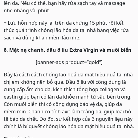
lên da. Nếu có thể, bạn hãy rửa sạch tay và massage
nhẹ nhàng vài phút.
+ Lưu hỗn hợp này lại trên da chừng 15 phút rồi kết
thúc quá trình chống lão hóa da tại nhà bằng việc rửa
sạch và dùng khăn mềm lâu nhẹ.
6. Mặt nạ chanh, dầu ô liu Extra Virgin và muối biển
[banner-ads product=”gold”]
Đây là cách cách chống lão hoá da mặt hiệu quả tại nhà
chị em không nên bỏ qua. Dầu ô liu với công dụng là
cung cấp ẩm cho da, kích thích tổng hợp collagen và
eastin giúp bạn có làn da khỏe mạnh từ sâu bên trong.
Còn muối biển thì có công dụng bảo vệ da, giúp da
mềm mịn. Chanh có tính axit làm trắng da, giúp loại bỏ
tế bào da chết. Do đó, sự kết hợp của 3 nguyên liệu này
chính là bí quyết chống láo hóa da mặt hiệu quả tại nhà.