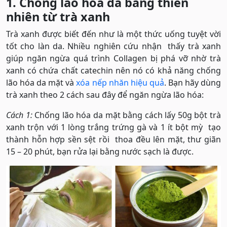
1. Chống lão hóa da bằng thiên
nhiên từ trà xanh
Trà xanh được biết đến như là một thức uống tuyệt vời
tốt cho làn da. Nhiều nghiên cứu nhận thấy trà xanh
giúp ngăn ngừa quá trình Collagen bị phá vỡ nhờ trà
xanh có chứa chất catechin nên nó có khả năng chống
lão hóa da mặt và
xóa nếp nhăn hiệu quả
. Bạn hãy dùng
trà xanh theo 2 cách sau đây để ngăn ngừa lão hóa:
Cách 1:
Chống lão hóa da mặt bằng cách lấy 50g bột trà
xanh trộn với 1 lòng trắng trứng gà và 1 ít bột mỳ tạo
thành hỗn hợp sền sệt rồi thoa đều lên mặt, thư giãn
15 – 20 phút, bạn rửa lại bằng nước sạch là được.