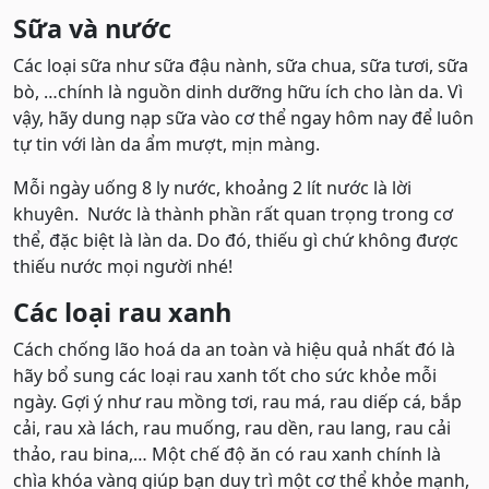
Sữa và nước
Các loại sữa như sữa đậu nành, sữa chua, sữa tươi, sữa
bò, …chính là nguồn dinh dưỡng hữu ích cho làn da. Vì
vậy, hãy dung nạp sữa vào cơ thể ngay hôm nay để luôn
tự tin với làn da ẩm mượt, mịn màng.
Mỗi ngày uống 8 ly nước, khoảng 2 lít nước là lời
khuyên. Nước là thành phần rất quan trọng trong cơ
thể, đặc biệt là làn da. Do đó, thiếu gì chứ không được
thiếu nước mọi người nhé!
Các loại rau xanh
Cách chống lão hoá da an toàn và hiệu quả nhất đó là
hãy bổ sung các loại rau xanh tốt cho sức khỏe mỗi
ngày. Gợi ý như rau mồng tơi, rau má, rau diếp cá, bắp
cải, rau xà lách, rau muống, rau dền, rau lang, rau cải
thảo, rau bina,… Một chế độ ăn có rau xanh chính là
chìa khóa vàng giúp bạn duy trì một cơ thể khỏe mạnh,