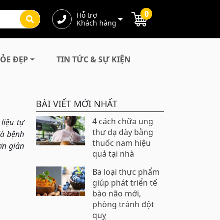
0
Hỗ trợ
Khách hàng
ỎE ĐẸP
TIN TỨC & SỰ KIỆN
BÀI VIẾT MỚI NHẤT
4 cách chữa ung
liệu tự
thư dạ dày bằng
là bệnh
thuốc nam hiệu
ơn giản
quả tại nhà
Ba loại thực phẩm
giúp phát triển tế
bào não mới,
phòng tránh đột
quỵ