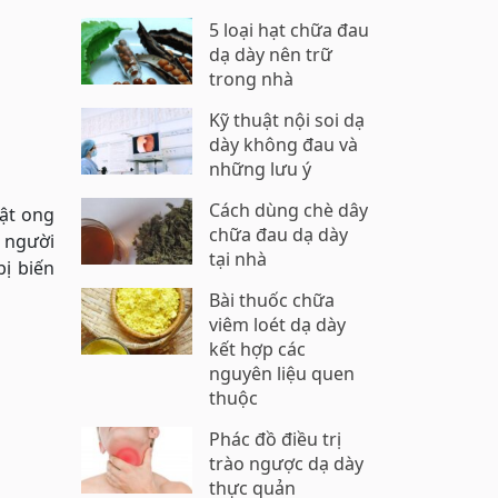
5 loại hạt chữa đau
dạ dày nên trữ
trong nhà
Kỹ thuật nội soi dạ
dày không đau và
những lưu ý
Cách dùng chè dây
mật ong
chữa đau dạ dày
 người
tại nhà
ị biến
Bài thuốc chữa
viêm loét dạ dày
kết hợp các
nguyên liệu quen
thuộc
Phác đồ điều trị
trào ngược dạ dày
thực quản