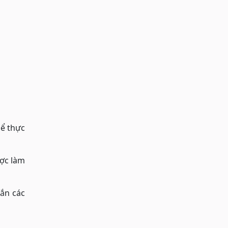
Để thực
ược làm
gắn các