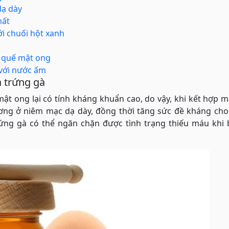
dạ dày
hất
i chuối hột xanh
n quế mật ong
 với nước ấm
 trứng gà
mật ong lại có tính kháng khuẩn cao, do vậy, khi kết hợp 
ương ở niêm mạc dạ dày, đồng thời tăng sức đề kháng cho
ứng gà có thể ngăn chặn được tình trạng thiếu máu khi b