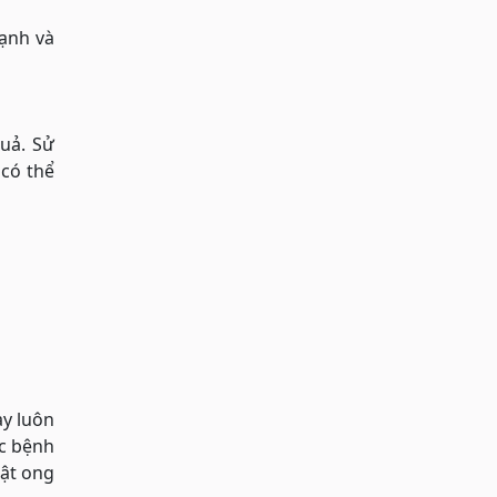
mạnh và
quả. Sử
 có thể
ày luôn
ác bệnh
mật ong