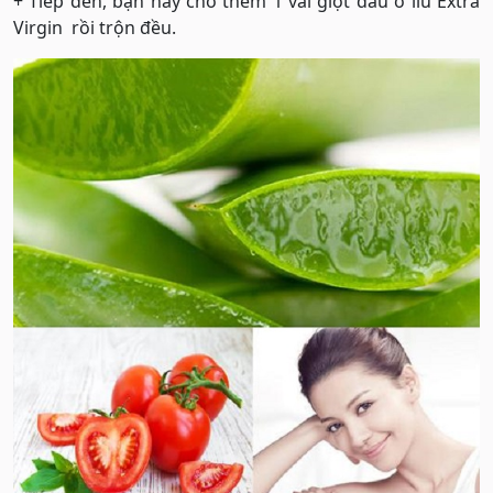
+ Tiếp đến, bạn hãy cho thêm 1 vài giọt dầu ô liu Extra
Virgin rồi trộn đều.