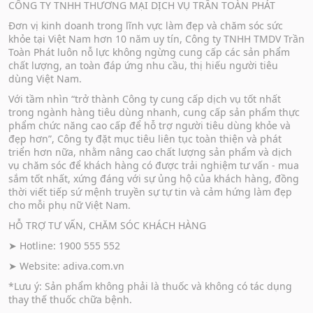
CÔNG TY TNHH THƯƠNG MẠI DỊCH VỤ TRẦN TOÀN PHÁT
Đơn vị kinh doanh trong lĩnh vực làm đẹp và chăm sóc sức
khỏe tại Việt Nam hơn 10 năm uy tín, Công ty TNHH TMDV Trần
Toàn Phát luôn nỗ lực không ngừng cung cấp các sản phẩm
chất lượng, an toàn đáp ứng nhu cầu, thị hiếu người tiêu
dùng Việt Nam.
Với tầm nhìn “trở thành Công ty cung cấp dịch vụ tốt nhất
trong ngành hàng tiêu dùng nhanh, cung cấp sản phẩm thực
phẩm chức năng cao cấp để hỗ trợ người tiêu dùng khỏe và
đẹp hơn”, Công ty đặt mục tiêu liên tục toàn thiện và phát
triển hơn nữa, nhằm nâng cao chất lượng sản phẩm và dịch
vụ chăm sóc để khách hàng có được trải nghiệm tư vấn - mua
sắm tốt nhất, xứng đáng với sự ủng hộ của khách hàng, đồng
thời viết tiếp sứ mệnh truyền sự tự tin và cảm hứng làm đẹp
cho mỗi phụ nữ Việt Nam.
HỖ TRỢ TƯ VẤN, CHĂM SÓC KHÁCH HÀNG
➤ Hotline: 1900 555 552
➤ Website:
adiva.com.vn
*Lưu ý: Sản phẩm không phải là thuốc và không có tác dụng
thay thế thuốc chữa bệnh.