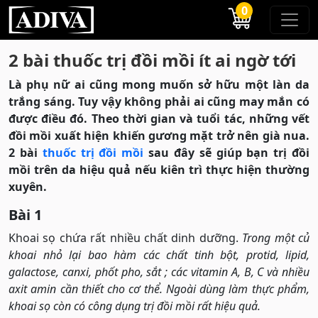
0
2 bài thuốc trị đồi mồi ít ai ngờ tới
Là phụ nữ ai cũng mong muốn sở hữu một làn da
trắng sáng. Tuy vậy không phải ai cũng may mắn có
được điều đó. Theo thời gian và tuổi tác, những vết
đồi mồi xuất hiện khiến gương mặt trở nên già nua.
2 bài
thuốc trị đồi mồi
sau đây sẽ giúp bạn trị đồi
mồi trên da hiệu quả nếu kiên trì thực hiện thường
xuyên.
Bài 1
Khoai sọ chứa rất nhiều chất dinh dưỡng.
Trong một củ
khoai nhỏ lại bao hàm các chất tinh bột, protid, lipid,
galactose, canxi, phốt pho, sắt ; các vitamin A, B, C và nhiều
axit amin cần thiết cho cơ thể. Ngoài dùng làm thực phẩm,
khoai sọ còn có công dụng trị đồi mồi rất hiệu quả.