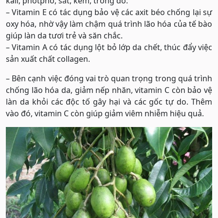
kali, phốtpho, sắt, kẽm, trong đó:
– Vitamin E có tác dụng bảo vệ các axit béo chống lại sự
oxy hóa, nhờ vậy làm chậm quá trình lão hóa của tế bào
giúp làn da tươi trẻ và săn chắc.
– Vitamin A có tác dụng lột bỏ lớp da chết, thúc đẩy việc
sản xuất chất collagen.
– Bên cạnh việc đóng vai trò quan trọng trong quá trình
chống lão hóa da, giảm nếp nhăn, vitamin C còn bảo vệ
làn da khỏi các độc tố gây hại và các gốc tự do. Thêm
vào đó, vitamin C còn giúp giảm viêm nhiễm hiệu quả.