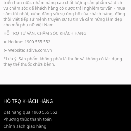
triển hơn nữa, nhằm nâng cao chất lượng sản phẩm và dịch
vụ chăm sóc để khách hàng có được trải nghiệm tư vấn - mua
sắm tốt nhất, xứng đáng với sự ủng hộ của khách hàng, đồng
thời viết tiếp sứ mệnh truyền sự tự tin và cảm hứng làm đẹp
cho mỗi phụ nữ Việt Nam.
HỖ TRỢ TƯ VẤN, CHĂM SÓC KHÁCH HÀNG
➤ Hotline: 1900 555 552
➤ Website:
adiva.com.vn
*Lưu ý: Sản phẩm không phải là thuốc và không có tác dụng
thay thế thuốc chữa bệnh.
HỖ TRỢ KHÁCH HÀNG
Đặt hàng qua 1900 555 552
Phương thức thanh toán
Chính sách giao hàng