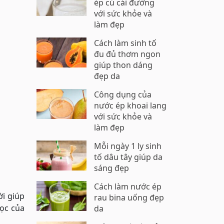
ép củ cải đường
với sức khỏe và
làm đẹp
Cách làm sinh tố
đu đủ thơm ngon
giúp thon dáng
đẹp da
Công dụng của
nước ép khoai lang
với sức khỏe và
làm đẹp
Mỗi ngày 1 ly sinh
tố dâu tây giúp da
sáng đẹp
Cách làm nước ép
ời giúp
rau bina uống đẹp
học của
da