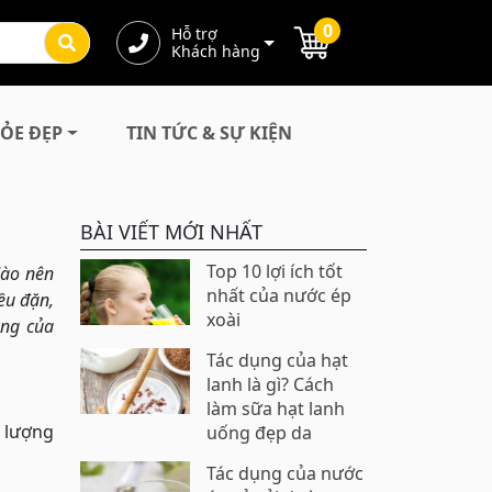
0
Hỗ trợ
Khách hàng
ỎE ĐẸP
TIN TỨC & SỰ KIỆN
BÀI VIẾT MỚI NHẤT
Top 10 lợi ích tốt
dào nên
nhất của nước ép
ều đặn,
xoài
ụng của
Tác dụng của hạt
lanh là gì? Cách
làm sữa hạt lanh
 lượng
uống đẹp da
Tác dụng của nước