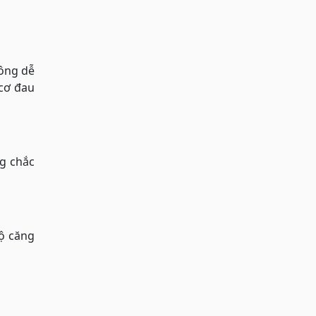
hông dễ
 cơ đau
g chắc
độ căng