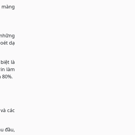
ịn màng
 những
loét dạ
biệt là
in làm
n 80%.
và các
u đầu,