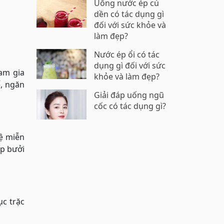
Uống nước ép củ
dền có tác dụng gì
đối với sức khỏe và
làm đẹp?
Nước ép ổi có tác
dụng gì đối với sức
ham gia
khỏe và làm đẹp?
ể, ngăn
Giải đáp uống ngũ
cốc có tác dụng gì?
ệ miễn
ép bưởi
ục trặc