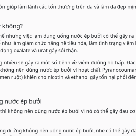
còn giúp làm lành các tổn thương trên da và làm da đẹp m
y không?
thể nhưng việc lạm dụng uống nước ép bưởi có thể gây ra
hư làm giảm chức năng hệ tiêu hóa, làm tình trạng viêm 
đọng oxalate và urat gây sỏi thận.
g nhiều sẽ gây ra một số bệnh về viêm đường hô hấp. Đặc 
không nên dùng nước ép bưởi vì hoạt chất Pyranocoumar
n ruột) khiến cho nicotin và ethanol gây tổn hại phổi đế
g nước ép bưởi
hì không nên dùng nước ép bưởi vì nó có thể gây đau cơ 
g dị ứng không nên uống nước ép bưởi, nhẹ có thể gây đa