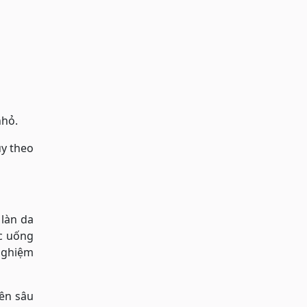
nhỏ.
ùy theo
 làn da
ớc uống
nghiệm
ên sâu