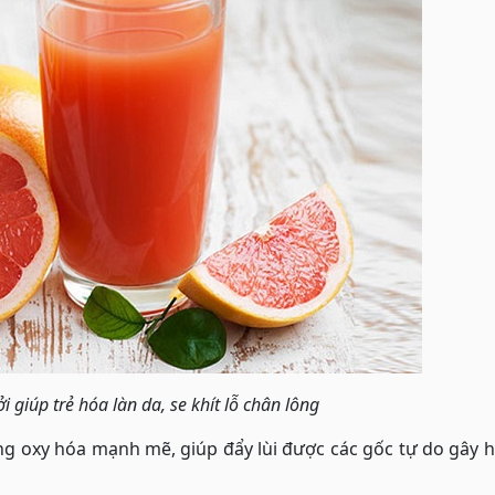
 giúp trẻ hóa làn da, se khít lỗ chân lông
ng oxy hóa mạnh mẽ, giúp đẩy lùi được các gốc tự do gây h