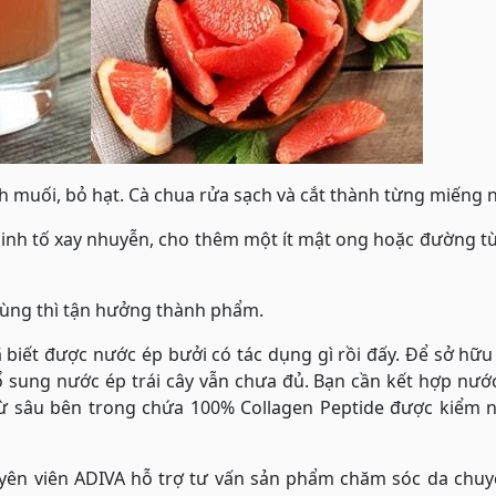
ch muối, bỏ hạt. Cà chua rửa sạch và cắt thành từng miếng 
sinh tố xay nhuyễn, cho thêm một ít mật ong hoặc đường t
 cùng thì tận hưởng thành phẩm.
đã biết được nước ép bưởi có tác dụng gì rồi đấy. Để sở hữu
ổ sung nước ép trái cây vẫn chưa đủ. Bạn cần kết hợp nư
từ sâu bên trong chứa 100% Collagen Peptide được kiểm 
uyên viên ADIVA hỗ trợ tư vấn sản phẩm chăm sóc da chuy