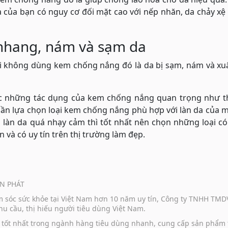
 của bạn có nguy cơ đối mặt cao với nếp nhăn, da chảy x
 nhang, nám và sạm da
hi không dùng kem chống nắng đó là da bị sạm, nám và xu
ược những tác dụng của kem chống nắng quan trọng như t
 cần lựa chọn loại kem chống nắng phù hợp với làn da của 
g làn da quá nhạy cảm thì tốt nhất nên chọn những loại c
n và có uy tín trên thị trường làm đẹp.
N PHÁT
ăm sóc sức khỏe tại Việt Nam hơn 10 năm uy tín, Công ty TNHH TM
u cầu, thị hiếu người tiêu dùng Việt Nam.
vụ tốt nhất trong ngành hàng tiêu dùng nhanh, cung cấp sản phẩm