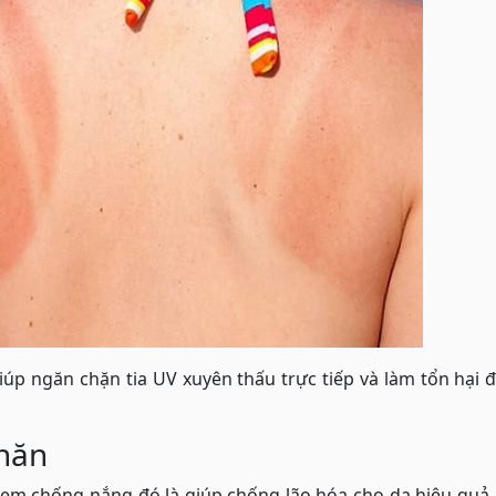
úp ngăn chặn tia UV xuyên thấu trực tiếp và làm tổn hại 
nhăn
kem chống nắng đó là giúp chống lão hóa cho da hiệu quả