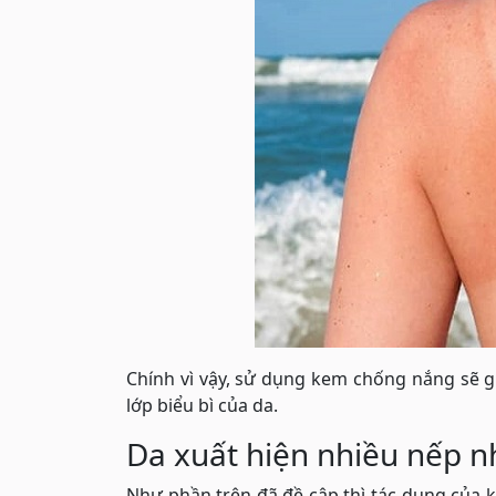
Chính vì vậy, sử dụng kem chống nắng sẽ gi
lớp biểu bì của da.
Da xuất hiện nhiều nếp 
Như phần trên đã đề cập thì tác dụng của 