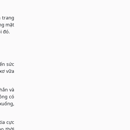
n trang
ắng mặt
i đó.
ến sức
 xơ vữa
chắn và
hông có
 xuống,
tia cực
o thời