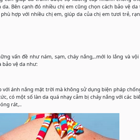
a da. Bên cạnh đó nhiều chị em cũng chọn cách bảo vệ da
y phù hợp với nhiều chị em, giúp da của chị em tươi trẻ, rạ
hững vấn đề như nám, sạm, cháy nắng,..mới lo lắng và vội
 bảo vệ da như:
iếp với ánh nắng mặt trời mà không sử dụng biện pháp chố
tức, có một số làn da quá nhạy cảm bị cháy nắng với các bi
óng rát,..