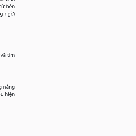
 từ bên
ng ngời
 vã tìm
ng nắng
ểu hiện