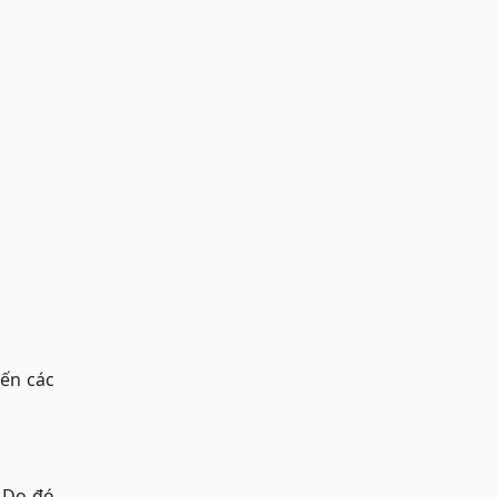
đến các
. Do đó