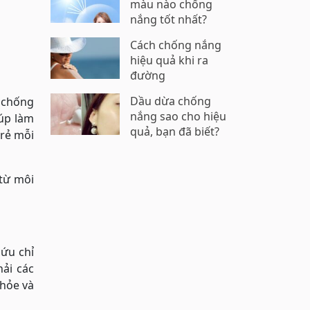
màu nào chống
nắng tốt nhất?
Cách chống nắng
hiệu quả khi ra
đường
Dầu dừa chống
 chống
nắng sao cho hiệu
iúp làm
quả, bạn đã biết?
trẻ mỗi
 từ môi
ứu chỉ
ải các
khỏe và