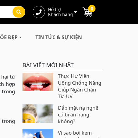
0
Hỗ trợ
Khách hàng
ỎE ĐẸP
TIN TỨC & SỰ KIỆN
BÀI VIẾT MỚI NHẤT
Thực Hư Viên
 hại từ
Uống Chống Nắng
ích hợp
Giúp Ngăn Chặn
, trong
Tia UV
Đắp mặt nạ nghệ
có bị ăn nắng
 trong
không?
Vì sao bôi kem