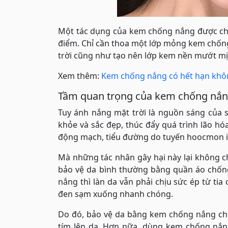
Một tác dụng của kem chống nắng được chị
điểm. Chỉ cần thoa một lớp mỏng kem chống
trời cũng như tạo nên lớp kem nền mướt mịn
Xem thêm:
Kem chống nắng có hết hạn khôn
Tầm quan trọng của kem chống nắ
Tuy ánh nắng mặt trời là nguồn sáng của
khỏe và sắc đẹp, thúc đẩy quá trình lão hó
động mạch, tiểu đường do tuyến hoocmon in
Mà những tác nhân gây hại này lại không c
bảo vệ da bình thường bằng quần áo chống 
nắng thì làn da vẫn phải chịu sức ép từ tia
đen sạm xuống nhanh chóng.
Do đó, bảo vệ da bằng kem chống nắng chính
tím lên da. Hơn nữa, dùng kem chống nắn