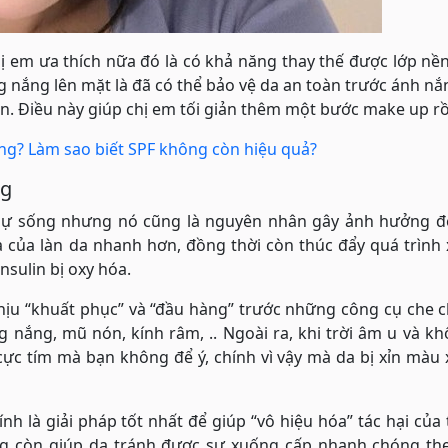
 em ưa thích nữa đó là có khả năng thay thế được lớp nề
 nắng lên mặt là đã có thể bảo vệ da an toàn trước ánh n
. Điều này giúp chị em tối giản thêm một bước make up rồ
g? Làm sao biết SPF không còn hiệu quả?
ng
 sự sống nhưng nó cũng là nguyên nhân gây ảnh hưởng đ
a của làn da nhanh hơn, đồng thời còn thúc đẩy quá trình
sulin bị oxy hóa.
hịu “khuất phục” và “đầu hàng” trước những công cụ che 
nắng, mũ nón, kính râm, .. Ngoài ra, khi trời âm u và k
 cực tím mà bạn không để ý, chính vì vậy mà da bị xỉn màu
 là giải pháp tốt nhất để giúp “vô hiệu hóa” tác hại của 
g còn giúp da tránh được sự xuống cấp nhanh chóng the