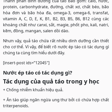
Thành phần dinh dưỡng của táo bao gồm: calo, nước,
protein, carbonhydrate, đường, chất xơ, chất béo, bão
hòa đơn và bão hòa đa, omega-3, omega-6, transfat,
vitamin A, C, D, E, K, B1, B2, B3, B5, B6, B12 cùng các
khoáng chất như canxi, sắt, magie, phốt pho, kali, natri,
kẽm, đồng, mangan, salen dồi dào.
Nhưn vậy, quả táo chứa rất nhiều dinh dưỡng cần thiết
cho cơ thể. Vì vậy, để biết rõ nước ép táo có tác dụng gì
chúng ta cùng tìm hiểu dưới đây.
[insert-post ids=”12045″]
Nước ép táo có tác dụng gì?
Tác dụng của quả táo trong y học
+ Chống nhiễm khuẩn hiệu quả.
+ Ăn táo giúp ngăn ngừa ung thư bởi có chứa hợp chất
triterpenoids.