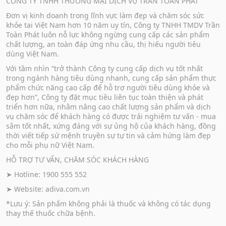
CÔNG TY TNHH THƯƠNG MẠI DỊCH VỤ TRẦN TOÀN PHÁT
Đơn vị kinh doanh trong lĩnh vực làm đẹp và chăm sóc sức
khỏe tại Việt Nam hơn 10 năm uy tín, Công ty TNHH TMDV Trần
Toàn Phát luôn nỗ lực không ngừng cung cấp các sản phẩm
chất lượng, an toàn đáp ứng nhu cầu, thị hiếu người tiêu
dùng Việt Nam.
Với tầm nhìn “trở thành Công ty cung cấp dịch vụ tốt nhất
trong ngành hàng tiêu dùng nhanh, cung cấp sản phẩm thực
phẩm chức năng cao cấp để hỗ trợ người tiêu dùng khỏe và
đẹp hơn”, Công ty đặt mục tiêu liên tục toàn thiện và phát
triển hơn nữa, nhằm nâng cao chất lượng sản phẩm và dịch
vụ chăm sóc để khách hàng có được trải nghiệm tư vấn - mua
sắm tốt nhất, xứng đáng với sự ủng hộ của khách hàng, đồng
thời viết tiếp sứ mệnh truyền sự tự tin và cảm hứng làm đẹp
cho mỗi phụ nữ Việt Nam.
HỖ TRỢ TƯ VẤN, CHĂM SÓC KHÁCH HÀNG
➤ Hotline: 1900 555 552
➤ Website:
adiva.com.vn
*Lưu ý: Sản phẩm không phải là thuốc và không có tác dụng
thay thế thuốc chữa bệnh.