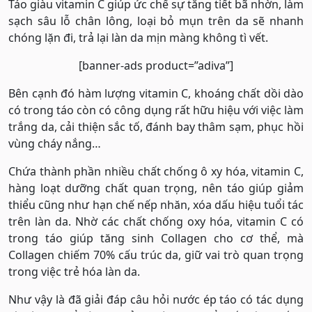
Táo giàu vitamin C giúp ức chế sự tăng tiết bã nhờn, làm
sạch sâu lỗ chân lông, loại bỏ mụn trên da sẽ nhanh
chóng lặn đi, trả lại làn da mịn màng không tì vết.
[banner-ads product=”adiva”]
Bên cạnh đó hàm lượng vitamin C, khoáng chất dồi dào
có trong táo còn có công dụng rất hữu hiệu với việc làm
trắng da, cải thiện sắc tố, đánh bay thâm sạm, phục hồi
vùng cháy nắng…
Chứa thành phần nhiều chất chống ô xy hóa, vitamin C,
hàng loạt dưỡng chất quan trọng, nên táo giúp giảm
thiểu cũng như hạn chế nếp nhăn, xóa dấu hiệu tuổi tác
trên làn da. Nhờ các chất chống oxy hóa, vitamin C có
trong táo giúp tăng sinh Collagen cho cơ thể, mà
Collagen chiếm 70% cấu trúc da, giữ vai trò quan trọng
trong việc trẻ hóa làn da.
Như vậy là đã giải đáp câu hỏi nước ép táo có tác dụng