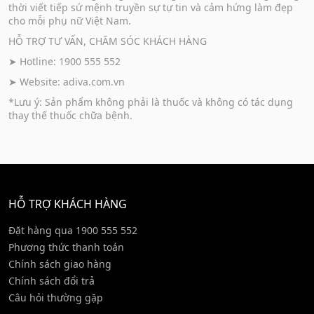
thời viết tiếp sứ mệnh truyền sự tự tin và cảm hứng làm đẹp
cho mỗi phụ nữ Việt Nam.
HỖ TRỢ TƯ VẤN, CHĂM SÓC KHÁCH HÀNG
➤ Hotline: 1900 555 552
➤ Website:
adiva.com.vn
*Lưu ý: Sản phẩm không phải là thuốc và không có tác dụng
thay thế thuốc chữa bệnh.
HỖ TRỢ KHÁCH HÀNG
Đặt hàng qua 1900 555 552
Phương thức thanh toán
Chính sách giao hàng
Chính sách đổi trả
Câu hỏi thường gặp