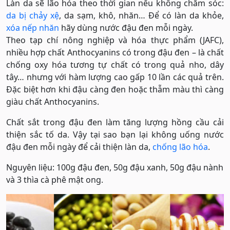
Làn da sẽ lão hóa theo thời gian nếu không chăm sóc:
da bị chảy xệ
, da sạm, khô, nhăn… Để có làn da khỏe,
xóa nếp nhăn
hãy dùng nước đậu đen mỗi ngày.
Theo tạp chí nông nghiệp và hóa thực phẩm (JAFC),
nhiều hợp chất Anthocyanins có trong đậu đen – là chất
chống oxy hóa tương tự chất có trong quả nho, dây
tây… nhưng với hàm lượng cao gấp 10 lần các quả trên.
Đặc biệt hơn khi đậu càng đen hoặc thẫm màu thì càng
giàu chất Anthocyanins.
Chất sắt trong đậu đen làm tăng lượng hồng cầu cải
thiện sắc tố da. Vậy tại sao bạn lại không uống nước
đậu đen mỗi ngày để cải thiện làn da,
chống lão hóa
.
Nguyên liệu: 100g đậu đen, 50g đậu xanh, 50g đậu nành
và 3 thìa cà phê mật ong.