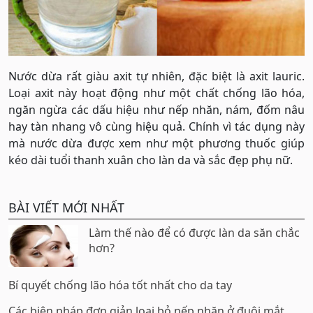
Nước dừa rất giàu axit tự nhiên, đặc biệt là axit lauric.
Loại axit này hoạt động như một chất chống lão hóa,
ngăn ngừa các dấu hiệu như nếp nhăn, nám, đốm nâu
hay tàn nhang vô cùng hiệu quả. Chính vì tác dụng này
mà nước dừa được xem như một phương thuốc giúp
kéo dài tuổi thanh xuân cho làn da và sắc đẹp phụ nữ.
BÀI VIẾT MỚI NHẤT
Làm thế nào để có được làn da săn chắc
hơn?
Bí quyết chống lão hóa tốt nhất cho da tay
Các biện pháp đơn giản loại bỏ nếp nhăn ở đuôi mắt,