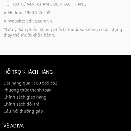
HỖ TRỢ TƯ VẤN, CHĂM SÓC KHÁCH HÀNG
➤ Hotline: 1900 555 552
➤ Website:
adiva.com.vn
*Lưu ý: Sản phẩm không phải là thuốc và không có tác dụng
thay thế thuốc chữa bệnh.
HỖ TRỢ KHÁCH HÀNG
Đặt hàng qua 1900 555 552
Phương thức thanh toán
Chính sách giao hàng
Chính sách đổi trả
Câu hỏi thường gặp
VỀ ADIVA