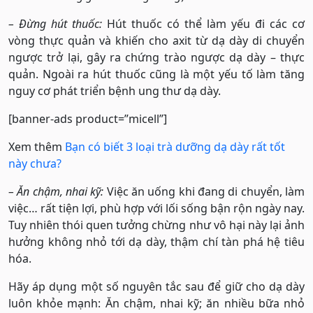
– Đừng hút thuốc:
Hút thuốc có thể làm yếu đi các cơ
vòng thực quản và khiến cho axit từ dạ dày di chuyển
ngược trở lại, gây ra chứng trào ngược dạ dày – thực
quản. Ngoài ra hút thuốc cũng là một yếu tố làm tăng
nguy cơ phát triển bệnh ung thư dạ dày.
[banner-ads product=”micell”]
Xem thêm
Bạn có biết 3 loại trà dưỡng dạ dày rất tốt
này chưa?
– Ăn chậm, nhai kỹ:
Việc ăn uống khi đang di chuyển, làm
việc… rất tiện lợi, phù hợp với lối sống bận rộn ngày nay.
Tuy nhiên thói quen tưởng chừng như vô hại này lại ảnh
hưởng không nhỏ tới dạ dày, thậm chí tàn phá hệ tiêu
hóa.
Hãy áp dụng một số nguyên tắc sau để giữ cho dạ dày
luôn khỏe mạnh: Ăn chậm, nhai kỹ; ăn nhiều bữa nhỏ