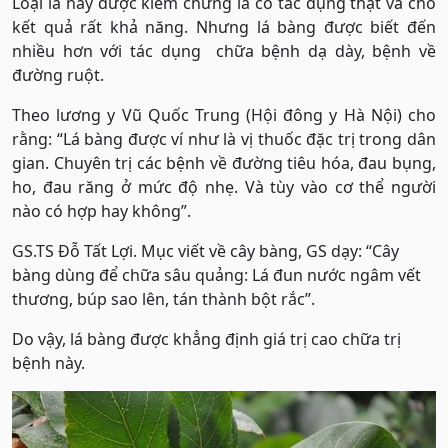
Loại lá này được kiểm chứng là có tác dụng thật và cho
kết quả rất khả năng. Nhưng lá bàng được biết đến
nhiều hơn với tác dụng chữa bệnh dạ dày, bệnh về
đường ruột.
Theo lương y Vũ Quốc Trung (Hội đông y Hà Nội) cho
rằng: “Lá bàng được ví như là vị thuốc đặc trị trong dân
gian. Chuyên trị các bệnh về đường tiêu hóa, đau bụng,
ho, đau răng ở mức độ nhẹ. Và tùy vào cơ thể người
nào có hợp hay không”.
GS.TS Đỗ Tất Lợi. Mục viết về cây bàng, GS dạy: “Cây
bàng dùng để chữa sâu quảng: Lá đun nước ngâm vết
thương, búp sao lên, tán thành bột rắc”.
Do vậy, lá bàng được khẳng định giá trị cao chữa trị
bệnh này.