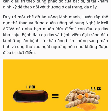
cần điều trị theo đúng phác đồ của bác sĩ, đi tái khám
định kỳ để theo dõi vết thương ở đại tràng, dạ dày,..
Duy trì một chế độ ăn uống lành mạnh, luyện tập thể
dục thể thao và đừng quên uống bổ sung Nghệ Micell
ADIVA nếu như bạn muốn “dứt điểm” cơn đau dạ dày
khó chịu. Bệnh đau dạ dày và bệnh viêm đại tràng đều
là những căn bệnh có khả năng biến chứng sang mãn
tính và ung thư cao ngất ngưởng nếu như không được
điều trị dứt điểm.