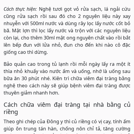
Cách thực hiện:
Nghệ tươi gọt vỏ rửa sạch, lá ngải cứu
cũng rửa sạch rồi sau đó cho 2 nguyên liệu này xay
nhuyễn với 500ml nước và dùng rây lọc lấy nước cốt bỏ
bã. Mật lợn thì lọc lấy nước và trộn với các nguyên liệu
còn lại, cho thêm 30ml mật ong nguyên chất vào rồi bắt
lên bếp đun với lửa nhỏ, đun cho đến khi nào cô đặc
giống cao thì dừng.
Bảo quản cao trong tủ lạnh rồi mỗi ngày lấy ra một ít
thìa nhỏ khuấy vào nước ấm và uống, nhớ là uống sau
bữa ăn 30 phút nhé. Kiên trì chữa viêm đại tràng bằng
nghệ theo cách này sẽ giúp bệnh viêm đại tràng được
thuyên giảm nhanh hơn.
Cách chữa viêm đại tràng tại nhà bằng củ
riềng
Theo ghi chép của Đông y thì củ riềng có vị cay, tính ấm
giúp ôn trung tán hàn, chống nôn chỉ tả, tăng cường