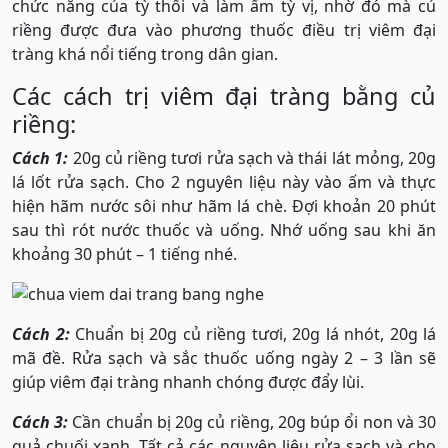
chức năng của tỳ thổi và làm ấm tỳ vị, nhờ đó mà củ
riềng được đưa vào phương thuốc điều trị viêm đại
tràng khá nổi tiếng trong dân gian.
Các cách trị viêm đại tràng bằng củ
riềng:
Cách 1:
20g củ riềng tươi rửa sạch và thái lát mỏng, 20g
lá lốt rửa sạch. Cho 2 nguyên liệu này vào ấm và thực
hiện hãm nước sôi như hãm lá chè. Đợi khoản 20 phút
sau thì rót nước thuốc và uống. Nhớ uống sau khi ăn
khoảng 30 phút – 1 tiếng nhé.
Cách 2:
Chuẩn bị 20g củ riềng tươi, 20g lá nhót, 20g lá
mã đề. Rửa sạch và sắc thuốc uống ngày 2 – 3 lần sẽ
giúp viêm đại tràng nhanh chóng được đẩy lùi.
Cách 3:
Cần chuẩn bị 20g củ riềng, 20g búp ổi non và 30
quả chuối xanh. Tất cả các nguyên liệu rửa sạch và cho