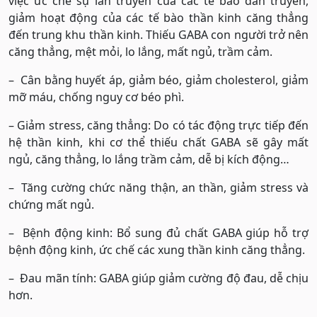
việc ức chế sự lan truyền của các tế bào dẫn truyền,
giảm hoạt động của các tế bào thần kinh căng thẳng
đến trung khu thần kinh. Thiếu GABA con người trở nên
căng thẳng, mệt mỏi, lo lắng, mất ngủ, trầm cảm.
– Cân bằng huyết áp, giảm béo, giảm cholesterol, giảm
mỡ máu, chống nguy cơ béo phì.
– Giảm stress, căng thẳng: Do có tác động trực tiếp đến
hệ thần kinh, khi cơ thể thiếu chất GABA sẽ gây mất
ngủ, căng thẳng, lo lắng trầm cảm, dễ bị kích động…
– Tăng cường chức năng thận, an thần, giảm stress và
chứng mất ngủ.
– Bệnh động kinh: Bổ sung đủ chất GABA giúp hỗ trợ
bệnh động kinh, ức chế các xung thần kinh căng thẳng.
– Đau mãn tính: GABA giúp giảm cường độ đau, dễ chịu
hơn.