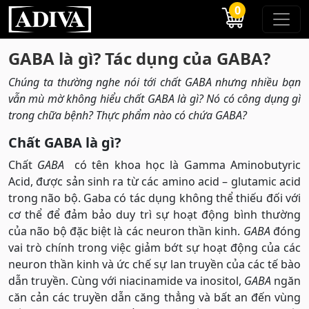
0
GABA là gì? Tác dụng của GABA?
Chúng ta thường nghe nói tới chất GABA nhưng nhiều bạn
vẫn mù mờ không hiểu chất GABA là gì? Nó có công dụng gì
trong chữa bệnh? Thực phẩm nào có chứa GABA?
Chất GABA là gì?
Chất
GABA
có tên khoa học là Gamma Aminobutyric
Acid, được sản sinh ra từ các amino acid – glutamic acid
trong não bộ. Gaba có tác dụng không thể thiếu đối với
cơ thể để đảm bảo duy trì sự hoạt động bình thường
của não bộ đặc biệt là các neuron thần kinh.
GABA
đóng
vai trò chính trong việc giảm bớt sự hoạt động của các
neuron thần kinh và ức chế sự lan truyền của các tế bào
dẫn truyền. Cùng với niacinamide va inositol,
GABA
ngăn
căn cản các truyền dẫn căng thẳng và bất an đến vùng