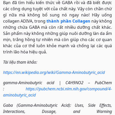
Bạn đã tìm hiểu kiến thức về GABA rồi và đã biết được
các công dụng tuyệt vời của chất này. Vậy còn chần chừ
gì nữa mà không bổ sung nó ngay nào! Hãy uống
collagen ADIVA, trong
thành phần Collagen
này không
những chứa GABA mà còn rất nhiều dưỡng chất khác.
Sản phẩm này không những giúp nuôi dưỡng làn da ẩm
mịn, trắng hồng tự nhiên mà còn giúp cho các cơ quan
khác của cơ thể luôn khỏe mạnh và chống lại các quá
trình lão hóa hiệu quả.
Tài liệu tham khảo:
https://en.wikipedia.org/wiki/Gamma-Aminobutyric_acid
gamma-Aminobutyric acid | C4H9NO2 – PubChem
:
https://pubchem.ncbi.nlm.nih.gov/compound/4-
aminobutyric_acid
Gaba (Gamma-Aminobutyric Acid): Uses, Side Effects,
Interactions, Dosage, and Warning