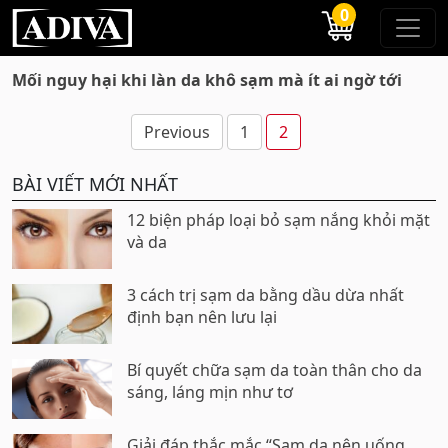
0
Mối nguy hại khi làn da khô sạm mà ít ai ngờ tới
Phân
Previous
1
2
trang
BÀI VIẾT MỚI NHẤT
bài
viết
12 biện pháp loại bỏ sạm nắng khỏi mặt
và da
3 cách trị sạm da bằng dầu dừa nhất
định bạn nên lưu lại
Bí quyết chữa sạm da toàn thân cho da
sáng, láng mịn như tơ
Giải đáp thắc mắc “Sạm da nên uống