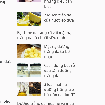
những điều cần
ững
biết
7 lợi ích trên da
của nước ép dứa
Bật tone da rạng rỡ với mặt nạ
trắng da từ chuối siêu đỉnh
Mặt nạ dưỡng
trắng da từ bơ
nhạt
 ăn dứa
Cách dùng bột rễ
dâu tằm dưỡng
trắng da
3 loại mặt nạ
dưỡng trắng, trẻ
hóa làn da đón Tết
em phụ
Dưỡng trắng da mùa hè và mùa