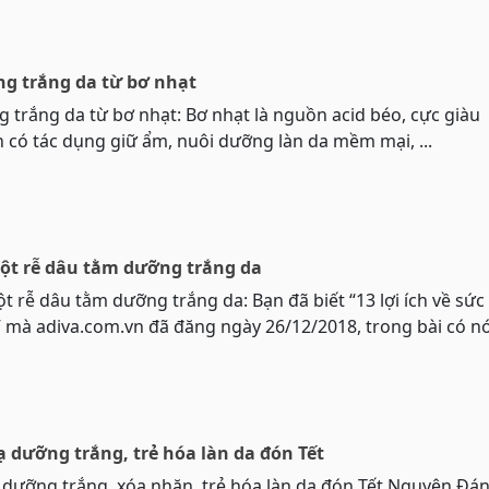
g trắng da từ bơ nhạt
 trắng da từ bơ nhạt: Bơ nhạt là nguồn acid béo, cực giàu
n có tác dụng giữ ẩm, nuôi dưỡng làn da mềm mại, ...
ột rễ dâu tằm dưỡng trắng da
t rễ dâu tằm dưỡng trắng da: Bạn đã biết “13 lợi ích về sức
 mà adiva.com.vn đã đăng ngày 26/12/2018, trong bài có nói 
ạ dưỡng trắng, trẻ hóa làn da đón Tết
ạ dưỡng trắng, xóa nhăn, trẻ hóa làn da đón Tết Nguyên Đán