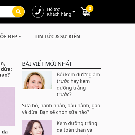
0
Hỗ trợ
Khách hàng
ỎE ĐẸP
TIN TỨC & SỰ KIỆN
ân,
BÀI VIẾT MỚI NHẤT
 dừa:
Bôi kem dưỡng ẩm
nào?
trước hay kem
dưỡng trắng
trước?
Sữa bò, hạnh nhân, đậu nành, gạo
và dừa: Bạn sẽ chọn sữa nào?
Kem dưỡng trắng
da toàn thân và
 da