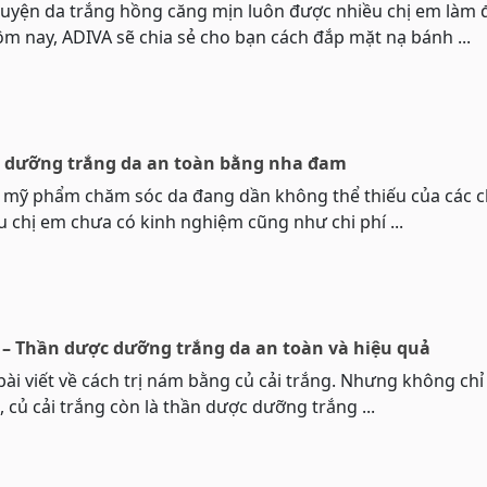
huyện da trắng hồng căng mịn luôn được nhiều chị em làm 
m nay, ADIVA sẽ chia sẻ cho bạn cách đắp mặt nạ bánh ...
t dưỡng trắng da an toàn bằng nha đam
à mỹ phẩm chăm sóc da đang dần không thể thiếu của các c
u chị em chưa có kinh nghiệm cũng như chi phí ...
g – Thần dược dưỡng trắng da an toàn và hiệu quả
ài viết về cách trị nám bằng củ cải trắng. Nhưng không chỉ
 củ cải trắng còn là thần dược dưỡng trắng ...