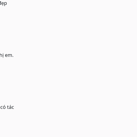
đẹp
hị em.
 có tác