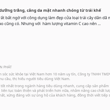
 dưỡng trắng, căng da mặt nhanh chóng từ trái khế
rất bất ngờ với công dụng làm đẹp cửa loại trái cây dân dã
o cũng có. Nhưng với hàm lượng vitamin C cao nên ...
N PHÁT
ăm sóc sức khỏe tại Việt Nam hơn 10 năm uy tín, Công ty TNHH TM
u cầu, thị hiếu người tiêu dùng Việt Nam.
vụ tốt nhất trong ngành hàng tiêu dùng nhanh, cung cấp sản phẩm
u liên tục toàn thiện và phát triển hơn nữa, nhằm nâng cao chất 
hất, xứng đáng với sự ủng hộ của khách hàng, đồng thời viết tiếp