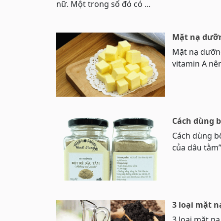
nữ. Một trong số đó có ...
Mặt nạ dưỡn
Mặt nạ dưỡng
vitamin A nê
Cách dùng b
Cách dùng bộ
của dâu tằm”
3 loại mặt n
3 loại mặt n