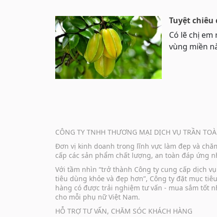
Tuyệt chiêu
Có lẽ chị em 
vùng miền nà
CÔNG TY TNHH THƯƠNG MẠI DỊCH VỤ TRẦN TOÀ
Đơn vị kinh doanh trong lĩnh vực làm đẹp và ch
cấp các sản phẩm chất lượng, an toàn đáp ứng nh
Với tầm nhìn “trở thành Công ty cung cấp dịch 
tiêu dùng khỏe và đẹp hơn”, Công ty đặt mục tiê
hàng có được trải nghiệm tư vấn - mua sắm tốt n
cho mỗi phụ nữ Việt Nam.
HỖ TRỢ TƯ VẤN, CHĂM SÓC KHÁCH HÀNG