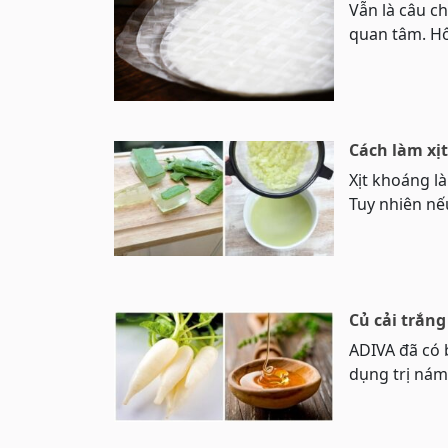
Vẫn là câu c
quan tâm. Hô
Cách làm xị
Xịt khoáng l
Tuy nhiên nế
Củ cải trắn
ADIVA đã có b
dụng trị nám,