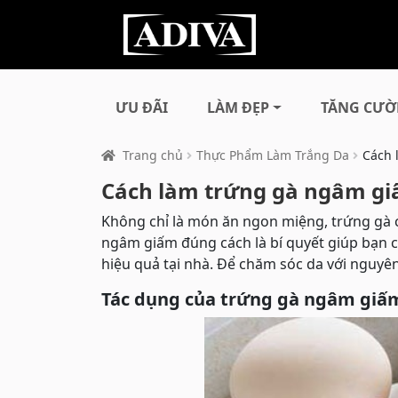
ƯU ĐÃI
LÀM ĐẸP
TĂNG CƯỜ
Trang chủ
Thực Phẩm Làm Trắng Da
Cách 
Cách làm trứng gà ngâm gi
Không chỉ là món ăn ngon miệng, trứng gà c
ngâm giấm đúng cách là bí quyết giúp bạn c
hiệu quả tại nhà. Để chăm sóc da với nguyên
Tác dụng của trứng gà ngâm giấ