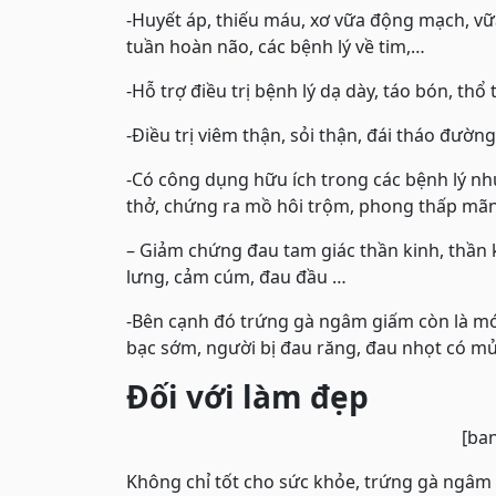
-Huyết áp, thiếu máu, xơ vữa động mạch, v
tuần hoàn não, các bệnh lý về tim,…
-Hỗ trợ điều trị bệnh lý dạ dày, táo bón, thổ
-Điều trị viêm thận, sỏi thận, đái tháo đườn
-Có công dụng hữu ích trong các bệnh lý như
thở, chứng ra mồ hôi trộm, phong thấp mãn
– Giảm chứng đau tam giác thần kinh, thần 
lưng, cảm cúm, đau đầu …
-Bên cạnh đó trứng gà ngâm giấm còn là món
bạc sớm, người bị đau răng, đau nhọt có mủ
Đối với làm đẹp
[ba
Không chỉ tốt cho sức khỏe, trứng gà ngâm 