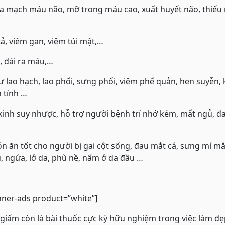
ữa mạch máu não, mỡ trong máu cao, xuất huyết não, thiếu
 tả, viêm gan, viêm túi mật,…
g, đái ra máu,…
 lao hạch, lao phổi, sưng phổi, viêm phế quản, hen suyễn,
 tính …
kinh suy nhược, hỗ trợ người bệnh trí nhớ kém, mất ngủ, đ
 ăn tốt cho người bị gai cột sống, đau mắt cá, sưng mí mắt
, ngứa, lở da, phù nề, nấm ở da đầu …
nner-ads product=”white”]
giấm còn là bài thuốc cực kỳ hữu nghiệm trong việc làm đẹ