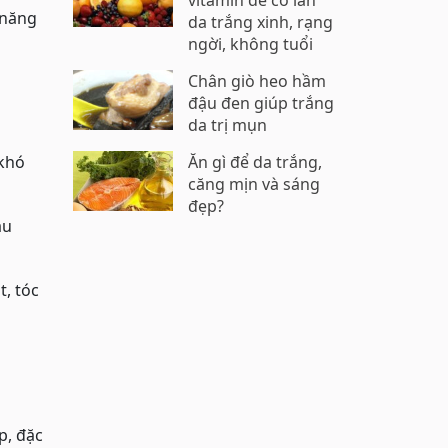
vitamin để có làn
 năng
da trắng xinh, rạng
ngời, không tuổi
Chân giò heo hầm
đậu đen giúp trắng
da trị mụn
 khó
Ăn gì để da trắng,
căng mịn và sáng
đẹp?
au
, tóc
p, đặc