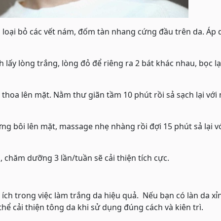
 loại bỏ các vết nám, đốm tàn nhang cứng đầu trên da. Áp
h lấy lòng trắng, lòng đỏ để riêng ra 2 bát khác nhau, bọc lạ
thoa lên mặt. Nằm thư giãn tầm 10 phút rồi sả sạch lại với
ng bôi lên mặt, massage nhẹ nhàng rồi đợi 15 phút sả lại v
, chăm dưỡng 3 lần/tuần sẽ cải thiện tích cực.
h trong việc làm trắng da hiệu quả. Nếu bạn có làn da xỉ
ể cải thiện tông da khi sử dụng đúng cách và kiên trì.