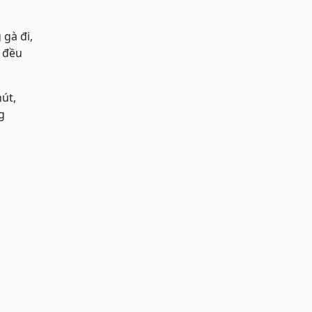
gà đi,
t đều
út,
g