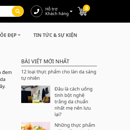
0
Hỗ trợ
Khách hàng
ỎE ĐẸP
TIN TỨC & SỰ KIỆN
BÀI VIẾT MỚI NHẤT
12 loại thực phẩm cho làn da sáng
gà đem
tự nhiên
 da
ây.
Đâu là cách uống
tinh bột nghệ
trắng da chuẩn
nhất mẹ nên lưu
lại?
Những thực phẩm