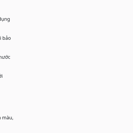
 dụng
i bảo
 nước
ới
n màu,