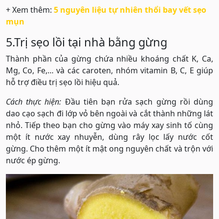
+ Xem thêm:
5 nguyên liệu tự nhiên thổi bay vết sẹo
mụn
5.Trị sẹo lồi tại nhà bằng gừng
Thành phần của gừng chứa nhiều khoáng chất K, Ca,
Mg, Co, Fe,… và các caroten, nhóm vitamin B, C, E giúp
hỗ trợ điều trị sẹo lồi hiệu quả.
Cách thực hiện:
Đầu tiên bạn rửa sạch gừng rồi dùng
dao cạo sạch đi lớp vỏ bên ngoài và cắt thành những lát
nhỏ. Tiếp theo bạn cho gừng vào máy xay sinh tố cùng
một ít nước xay nhuyễn, dùng rây lọc lấy nước cốt
gừng. Cho thêm một ít mật ong nguyên chất và trộn với
nước ép gừng.