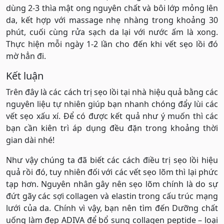
dùng 2-3 thìa mật ong nguyên chất và bôi lớp mỏng lên
da, kết hợp với massage nhẹ nhàng trong khoảng 30
phút, cuối cùng rửa sạch da lại với nước ấm là xong.
Thực hiện mỗi ngày 1-2 lần cho đến khi vết sẹo lồi đó
mờ hẳn đi.
Kết luận
Trên đây là các cách trị sẹo lồi tại nhà hiệu quả bằng các
nguyên liệu tự nhiên giúp bạn nhanh chóng đẩy lùi các
vết sẹo xấu xí. Để có được kết quả như ý muốn thì các
bạn cần kiên trì áp dụng đều đặn trong khoảng thời
gian dài nhé!
Như vậy chúng ta đã biết các cách điều trị sẹo lồi hiệu
quả rồi đó, tuy nhiên đối với các vết sẹo lõm thì lại phức
tạp hơn. Nguyên nhân gây nên sẹo lõm chính là do sự
đứt gãy các sợi collagen và elastin trong cấu trúc mạng
lưới của da. Chính vì vậy, bạn nên tìm đến Dưỡng chất
uống làm đẹp ADIVA để bổ sung collagen peptide – loại