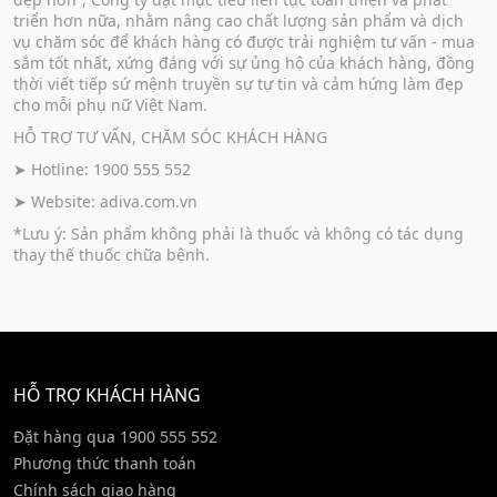
triển hơn nữa, nhằm nâng cao chất lượng sản phẩm và dịch
vụ chăm sóc để khách hàng có được trải nghiệm tư vấn - mua
sắm tốt nhất, xứng đáng với sự ủng hộ của khách hàng, đồng
thời viết tiếp sứ mệnh truyền sự tự tin và cảm hứng làm đẹp
cho mỗi phụ nữ Việt Nam.
HỖ TRỢ TƯ VẤN, CHĂM SÓC KHÁCH HÀNG
➤ Hotline: 1900 555 552
➤ Website:
adiva.com.vn
*Lưu ý: Sản phẩm không phải là thuốc và không có tác dụng
thay thế thuốc chữa bệnh.
HỖ TRỢ KHÁCH HÀNG
Đặt hàng qua 1900 555 552
Phương thức thanh toán
Chính sách giao hàng