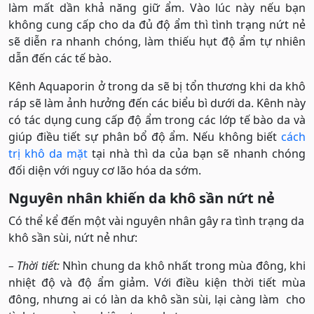
làm mất dần khả năng giữ ẩm. Vào lúc này nếu bạn
không cung cấp cho da đủ độ ẩm thì tình trạng nứt nẻ
sẽ diễn ra nhanh chóng, làm thiếu hụt độ ẩm tự nhiên
dẫn đến các tế bào.
Kênh Aquaporin ở trong da sẽ bị tổn thương khi da khô
ráp sẽ làm ảnh hưởng đến các biểu bì dưới da. Kênh này
có tác dụng cung cấp độ ẩm trong các lớp tế bào da và
giúp điều tiết sự phân bổ độ ẩm. Nếu không biết
cách
trị khô da mặt
tại nhà thì da của bạn sẽ nhanh chóng
đối diện với nguy cơ lão hóa da sớm.
Nguyên nhân khiến da khô sần nứt nẻ
Có thể kể đến một vài nguyên nhân gây ra tình trạng da
khô sần sùi, nứt nẻ như:
– Thời tiết:
Nhìn chung da khô nhất trong mùa đông, khi
nhiệt độ và độ ẩm giảm. Với điều kiện thời tiết mùa
đông, nhưng ai có làn da khô sần sùi, lại càng làm cho