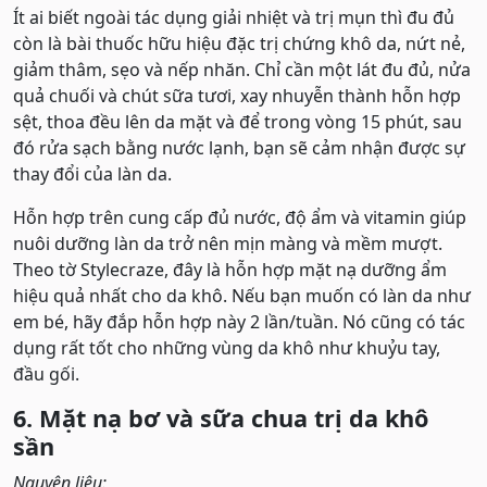
Ít ai biết ngoài tác dụng giải nhiệt và trị mụn thì đu đủ
còn là bài thuốc hữu hiệu đặc trị chứng khô da, nứt nẻ,
giảm thâm, sẹo và nếp nhăn. Chỉ cần một lát đu đủ, nửa
quả chuối và chút sữa tươi, xay nhuyễn thành hỗn hợp
sệt, thoa đều lên da mặt và để trong vòng 15 phút, sau
đó rửa sạch bằng nước lạnh, bạn sẽ cảm nhận được sự
thay đổi của làn da.
Hỗn hợp trên cung cấp đủ nước, độ ẩm và vitamin giúp
nuôi dưỡng làn da trở nên mịn màng và mềm mượt.
Theo tờ Stylecraze, đây là hỗn hợp mặt nạ dưỡng ẩm
hiệu quả nhất cho da khô. Nếu bạn muốn có làn da như
em bé, hãy đắp hỗn hợp này 2 lần/tuần. Nó cũng có tác
dụng rất tốt cho những vùng da khô như khuỷu tay,
đầu gối.
6. Mặt nạ bơ và sữa chua trị da khô
sần
Nguyên liệu: