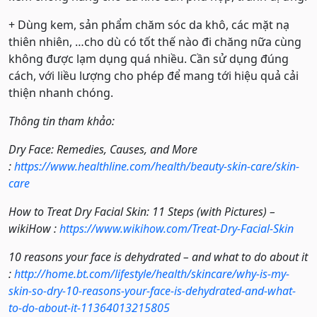
+ Dùng kem, sản phẩm chăm sóc da khô, các mặt nạ
thiên nhiên, …cho dù có tốt thế nào đi chăng nữa cùng
không được lạm dụng quá nhiều. Cần sử dụng đúng
cách, với liều lượng cho phép để mang tới hiệu quả cải
thiện nhanh chóng.
Thông tin tham khảo:
Dry Face: Remedies, Causes, and More
:
https://www.healthline.com/health/beauty-skin-care/skin-
care
How to Treat Dry Facial Skin: 11 Steps (with Pictures) –
wikiHow :
https://www.wikihow.com/Treat-Dry-Facial-Skin
10 reasons your face is dehydrated – and what to do about it
:
http://home.bt.com/lifestyle/health/skincare/why-is-my-
skin-so-dry-10-reasons-your-face-is-dehydrated-and-what-
to-do-about-it-11364013215805