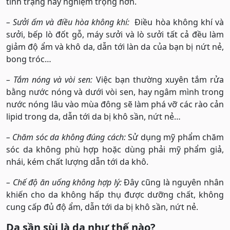
tình trạng này nghiệm trọng hơn.
– Sưởi ấm và điều hòa không khí:
Điều hòa không khí và
sưởi, bếp lò đốt gỗ, máy sưởi và lò sưởi tất cả đều làm
giảm độ ẩm và khô da, dẫn tới làn da của bạn bị nứt nẻ,
bong tróc…
– Tắm nóng và vòi sen:
Việc bạn thường xuyên tắm rửa
bằng nước nóng và dưới vòi sen, hay ngâm mình trong
nước nóng lâu vào mùa đông sẽ làm phá vỡ các rào cản
lipid trong da, dẫn tới da bị khô sần, nứt nẻ…
– Chăm sóc da không đúng cách:
Sử dụng mỹ phẩm chăm
sóc da không phù hợp hoặc dùng phải mỹ phẩm giả,
nhái, kém chất lượng dẫn tới da khô.
– Chế độ ăn uống không hợp lý:
Đây cũng là nguyên nhân
khiến cho da không hấp thụ được dưỡng chất, không
cung cấp đủ độ ẩm, dẫn tới da bị khô sần, nứt nẻ.
Da sần sùi là da như thế nào?