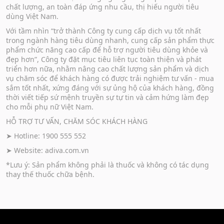
chất lượng, an toàn đáp ứng nhu cầu, thị hiếu người tiêu
dùng Việt Nam.
Với tầm nhìn “trở thành Công ty cung cấp dịch vụ tốt nhất
trong ngành hàng tiêu dùng nhanh, cung cấp sản phẩm thực
phẩm chức năng cao cấp để hỗ trợ người tiêu dùng khỏe và
đẹp hơn”, Công ty đặt mục tiêu liên tục toàn thiện và phát
triển hơn nữa, nhằm nâng cao chất lượng sản phẩm và dịch
vụ chăm sóc để khách hàng có được trải nghiệm tư vấn - mua
sắm tốt nhất, xứng đáng với sự ủng hộ của khách hàng, đồng
thời viết tiếp sứ mệnh truyền sự tự tin và cảm hứng làm đẹp
cho mỗi phụ nữ Việt Nam.
HỖ TRỢ TƯ VẤN, CHĂM SÓC KHÁCH HÀNG
➤ Hotline: 1900 555 552
➤ Website:
adiva.com.vn
*Lưu ý: Sản phẩm không phải là thuốc và không có tác dụng
thay thế thuốc chữa bệnh.