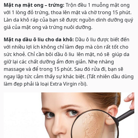
Mặt nạ mật ong – trứng:
Trộn đều 1 muỗng mật ong
với 1 lòng đỏ trứng, thoa lên mặt và chờ trong 15 phút.
Làn da khô ráp của bạn sẽ được nguồn dinh dưỡng quý
giá của mật ong và trứng nuôi dưỡng.
Mặt nạ dầu ô liu cho da khô:
Dầu ô liu được biết đến
với nhiều lợi ích không chỉ làm đẹp mà còn rất tốt cho
sức khoẻ. Chỉ cần bôi dầu ô liu lên mặt, nó sẽ giúp da
giữ lại các chất dưỡng ẩm đơn giản. Nhẹ nhàng
massage và để trong 15 phút. Sau đó rửa đi, bạn sẽ
ngay lập tức cảm thấy sự khác biệt. (Tất nhiên dầu dùng
làm đẹp phải là loại Extra Virgin rồi).