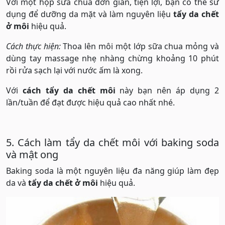
Với một hộp sữa chua đơn giản, tiện lợi, bạn có thể sử
dụng để dưỡng da mặt và làm nguyên liệu
tẩy da chết
ở môi
hiệu quả.
Cách thực hiện:
Thoa lên môi một lớp sữa chua mỏng và
dùng tay massage nhẹ nhàng chừng khoảng 10 phút
rồi rửa sạch lại với nước ấm là xong.
Với
cách tẩy da chết môi
này bạn nên áp dụng 2
lần/tuần để đạt được hiệu quả cao nhất nhé.
5. Cách làm tẩy da chết môi với baking soda
và mật ong
Baking soda là một nguyên liệu đa năng giúp làm đẹp
da và
tẩy da chết ở môi
hiệu quả.