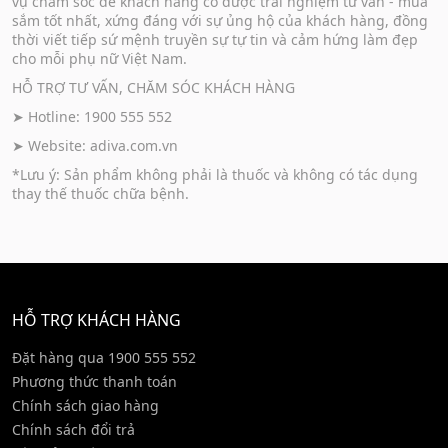
vụ chăm sóc để khách hàng có được trải nghiệm tư vấn - mua
sắm tốt nhất, xứng đáng với sự ủng hộ của khách hàng, đồng
thời viết tiếp sứ mệnh truyền sự tự tin và cảm hứng làm đẹp
cho mỗi phụ nữ Việt Nam.
HỖ TRỢ TƯ VẤN, CHĂM SÓC KHÁCH HÀNG
➤ Hotline: 1900 555 552
➤ Website:
adiva.com.vn
*Lưu ý: Sản phẩm không phải là thuốc và không có tác dụng
thay thế thuốc chữa bệnh.
HỖ TRỢ KHÁCH HÀNG
Đặt hàng qua 1900 555 552
Phương thức thanh toán
Chính sách giao hàng
Chính sách đổi trả