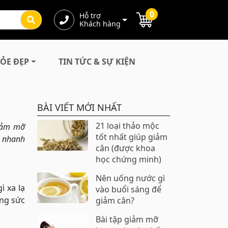
0
Hỗ trợ
Khách hàng
ỎE ĐẸP
TIN TỨC & SỰ KIỆN
BÀI VIẾT MỚI NHẤT
21 loại thảo mộc
giảm mỡ
tốt nhất giúp giảm
n nhanh
cân (được khoa
học chứng minh)
Nên uống nước gì
ì xa lạ
vào buổi sáng để
ờng sức
giảm cân?
Bài tập giảm mỡ