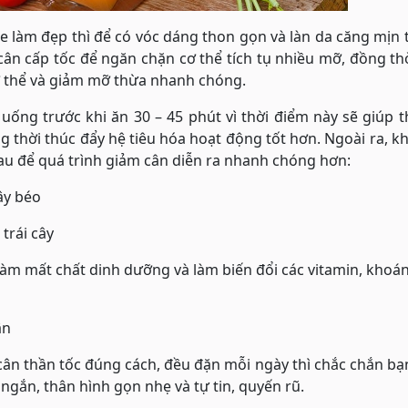
 làm đẹp thì để có vóc dáng thon gọn và làn da căng mịn 
ân cấp tốc để ngăn chặn cơ thể tích tụ nhiều mỡ, đồng th
cơ thể và giảm mỡ thừa nhanh chóng.
ống trước khi ăn 30 – 45 phút vì thời điểm này sẽ giúp 
g thời thúc đẩy hệ tiêu hóa hoạt động tốt hơn. Ngoài ra, k
au để quá trình giảm cân diễn ra nhanh chóng hơn:
ây béo
trái cây
àm mất chất dinh dưỡng và làm biến đổi các vitamin, khoá
ân
 cân thần tốc đúng cách, đều đặn mỗi ngày thì chắc chắn bạ
gắn, thân hình gọn nhẹ và tự tin, quyến rũ.