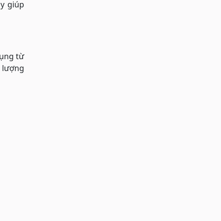
y giúp
ụng từ
g lượng