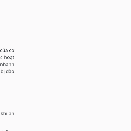
 của cơ
ác hoạt
a nhanh
 bị đào
khi ăn