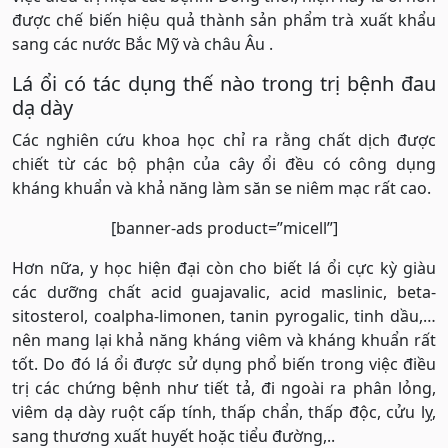
được chế biến hiệu quả thành sản phẩm trà xuất khẩu
sang các nước Bắc Mỹ và châu Âu .
Lá ổi có tác dụng thế nào trong trị bệnh đau
dạ dày
Các nghiên cứu khoa học chỉ ra rằng chất dịch được
chiết từ các bộ phận của cây ổi đều có công dụng
kháng khuẩn và khả năng làm săn se niêm mạc rất cao.
[banner-ads product=”micell”]
Hơn nữa, y học hiện đại còn cho biết lá ổi cực kỳ giàu
các dưỡng chất acid guajavalic, acid maslinic, beta-
sitosterol, coalpha-limonen, tanin pyrogalic, tinh dầu,…
nên mang lại khả năng kháng viêm và kháng khuẩn rất
tốt. Do đó lá ổi được sử dụng phổ biến trong việc điều
trị các chứng bệnh như tiết tả, đi ngoài ra phân lỏng,
viêm dạ dày ruột cấp tính, thấp chẩn, thấp độc, cửu lỵ,
sang thương xuất huyết hoặc tiểu đường,..