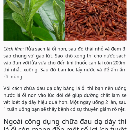
Cách làm:
Rửa sạch lá ổi non, sau đó thái nhỏ và đem đi
sao chung với gạo lứt. Sao khô xong thì cho nước sạch
vào đun với lửa vừa cho đến khi thuốc cạn lại còn 200ml
thì nhắc xuống. Sau đó bạn lọc lấy nước và để ấm ấm
rồi dùng.
Với cách chữa đau dạ dày bằng lá ổi thì bạn nên uống
nước lá ổi non vào lúc đói để giúp dưỡng chất làm se
vết loét dạ dày hiệu quả hơn. Một ngày uống 2 lần, sau
1 tuần uống bạn sẽ thấy bệnh có sự thuyên giảm rõ rệt.
Ngoài công dụng chữa đau dạ dày thì
lá ổi còn mang đến một số lợi ích tuyệt