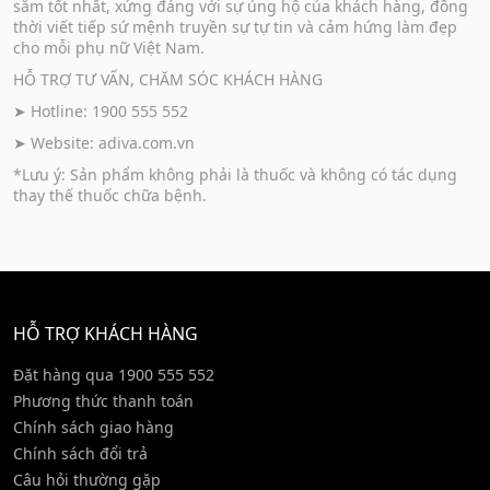
sắm tốt nhất, xứng đáng với sự ủng hộ của khách hàng, đồng
thời viết tiếp sứ mệnh truyền sự tự tin và cảm hứng làm đẹp
cho mỗi phụ nữ Việt Nam.
HỖ TRỢ TƯ VẤN, CHĂM SÓC KHÁCH HÀNG
➤ Hotline: 1900 555 552
➤ Website:
adiva.com.vn
*Lưu ý: Sản phẩm không phải là thuốc và không có tác dụng
thay thế thuốc chữa bệnh.
HỖ TRỢ KHÁCH HÀNG
Đặt hàng qua 1900 555 552
Phương thức thanh toán
Chính sách giao hàng
Chính sách đổi trả
Câu hỏi thường gặp