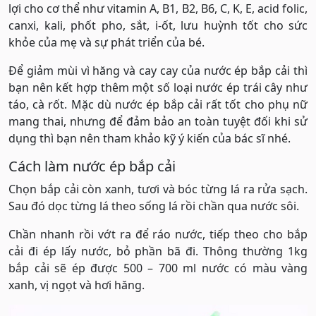
lợi cho cơ thể như vitamin A, B1, B2, B6, C, K, E, acid folic,
canxi, kali, phốt pho, sắt, i-ốt, lưu huỳnh tốt cho sức
khỏe của mẹ và sự phát triển của bé.
Để giảm mùi vì hăng và cay cay của nước ép bắp cải thì
bạn nên kết hợp thêm một số loại nước ép trái cây như
táo, cà rốt. Mặc dù nước ép bắp cải rất tốt cho phụ nữ
mang thai, nhưng để đảm bảo an toàn tuyệt đối khi sử
dụng thì bạn nên tham khảo kỹ ý kiến của bác sĩ nhé.
Cách làm nước ép bắp cải
Chọn bắp cải còn xanh, tươi và bóc từng lá ra rửa sạch.
Sau đó dọc từng lá theo sống lá rồi chần qua nước sôi.
Chần nhanh rồi vớt ra để ráo nước, tiếp theo cho bắp
cải đi ép lấy nước, bỏ phần bã đi. Thông thường 1kg
bắp cải sẽ ép được 500 – 700 ml nước có màu vàng
xanh, vị ngọt và hơi hăng.