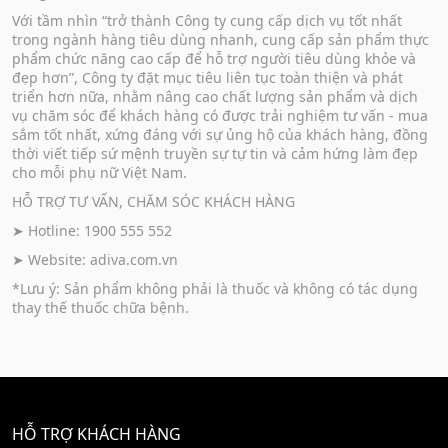
Với tầm nhìn “trở thành Công ty cung cấp dịch vụ tốt nhất
trong ngành hàng tiêu dùng nhanh, cung cấp sản phẩm thực
phẩm chức năng cao cấp để hỗ trợ người tiêu dùng khỏe và
đẹp hơn”, Công ty đặt mục tiêu liên tục toàn thiện và phát
triển hơn nữa, nhằm nâng cao chất lượng sản phẩm và dịch
vụ chăm sóc để khách hàng có được trải nghiệm tư vấn - mua
sắm tốt nhất, xứng đáng với sự ủng hộ của khách hàng, đồng
thời viết tiếp sứ mệnh truyền sự tự tin và cảm hứng làm đẹp
cho mỗi phụ nữ Việt Nam.
HỖ TRỢ TƯ VẤN, CHĂM SÓC KHÁCH HÀNG
➤ Hotline: 1900 555 552
➤ Website:
adiva.com.vn
*Lưu ý: Sản phẩm không phải là thuốc và không có tác dụng
thay thế thuốc chữa bệnh.
HỖ TRỢ KHÁCH HÀNG