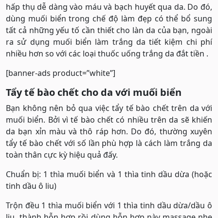
hấp thụ dễ dàng vào máu và bạch huyết qua da. Do đó,
dùng muối biển trong chế độ làm đẹp có thể bổ sung
tất cả những yếu tố cần thiết cho làn da của bạn, ngoài
ra sử dụng muối biển làm trắng da tiết kiệm chi phí
nhiều hơn so với các loại thuốc uống trắng da đắt tiền .
[banner-ads product=”white”]
Tẩy tế bào chết cho da với muối biển
Bạn không nên bỏ qua việc tẩy tế bào chết trên da với
muối biển. Bởi vì tế bào chết có nhiều trên da sẽ khiến
da bạn xỉn màu và thô ráp hơn. Do đó, thường xuyên
tẩy tế bào chết với số lần phù hợp là cách làm trắng da
toàn thân cực kỳ hiệu quả đấy.
Chuẩn bị: 1 thìa muối biển và 1 thìa tinh dầu dừa (hoặc
tinh dầu ô liu)
Trộn đều 1 thìa muối biển với 1 thìa tinh dầu dừa/dầu ô
liu thành hỗn hợp rồi dùng hỗn hợp này massage nhẹ