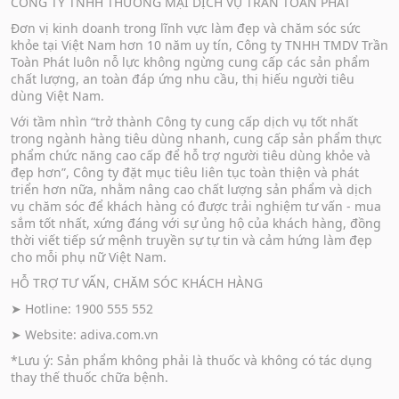
CÔNG TY TNHH THƯƠNG MẠI DỊCH VỤ TRẦN TOÀN PHÁT
Đơn vị kinh doanh trong lĩnh vực làm đẹp và chăm sóc sức
khỏe tại Việt Nam hơn 10 năm uy tín, Công ty TNHH TMDV Trần
Toàn Phát luôn nỗ lực không ngừng cung cấp các sản phẩm
chất lượng, an toàn đáp ứng nhu cầu, thị hiếu người tiêu
dùng Việt Nam.
Với tầm nhìn “trở thành Công ty cung cấp dịch vụ tốt nhất
trong ngành hàng tiêu dùng nhanh, cung cấp sản phẩm thực
phẩm chức năng cao cấp để hỗ trợ người tiêu dùng khỏe và
đẹp hơn”, Công ty đặt mục tiêu liên tục toàn thiện và phát
triển hơn nữa, nhằm nâng cao chất lượng sản phẩm và dịch
vụ chăm sóc để khách hàng có được trải nghiệm tư vấn - mua
sắm tốt nhất, xứng đáng với sự ủng hộ của khách hàng, đồng
thời viết tiếp sứ mệnh truyền sự tự tin và cảm hứng làm đẹp
cho mỗi phụ nữ Việt Nam.
HỖ TRỢ TƯ VẤN, CHĂM SÓC KHÁCH HÀNG
➤ Hotline: 1900 555 552
➤ Website:
adiva.com.vn
*Lưu ý: Sản phẩm không phải là thuốc và không có tác dụng
thay thế thuốc chữa bệnh.