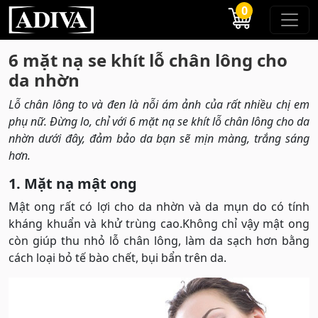
0
6 mặt nạ se khít lỗ chân lông cho
da nhờn
Lỗ chân lông to và đen là nỗi ám ảnh của rất nhiều chị em
phụ nữ. Đừng lo, chỉ với 6 mặt nạ se khít lỗ chân lông cho da
nhờn dưới đây, đảm bảo da bạn sẽ mịn màng, trắng sáng
hơn.
1. Mặt nạ mật ong
Mật ong rất có lợi cho da nhờn và da mụn do có tính
kháng khuẩn và khử trùng cao.Không chỉ vậy mật ong
còn giúp thu nhỏ lỗ chân lông, làm da sạch hơn bằng
cách loại bỏ tế bào chết, bụi bẩn trên da.