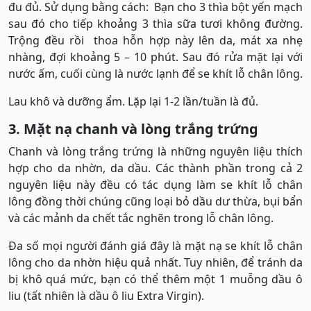
đu đủ. Sử dụng bằng cách: Bạn cho 3 thìa bột yến mạch
sau đó cho tiếp khoảng 3 thìa sữa tươi không đường.
Trộng đều rồi thoa hỗn hợp này lên da, mát xa nhẹ
nhàng, đợi khoảng 5 – 10 phút. Sau đó rửa mặt lại với
nước ấm, cuối cùng là nước lạnh để se khít lỗ chân lông.
Lau khô và dưỡng ẩm. Lặp lại 1-2 lần/tuần là đủ.
3. Mặt nạ chanh và lòng trắng trứng
Chanh và lòng trắng trứng là những nguyên liệu thích
hợp cho da nhờn, da dầu. Các thành phần trong cả 2
nguyên liệu này đều có tác dụng làm se khít lỗ chân
lông đồng thời chúng cũng loại bỏ dầu dư thừa, bụi bẩn
và các mảnh da chết tắc nghẽn trong lỗ chân lông.
Đa số mọi người đánh giá đây là mặt nạ se khít lỗ chân
lông cho da nhờn hiệu quả nhất. Tuy nhiên, để tránh da
bị khô quá mức, bạn có thể thêm một 1 muỗng dầu ô
liu (tất nhiên là dầu ô liu Extra Virgin).