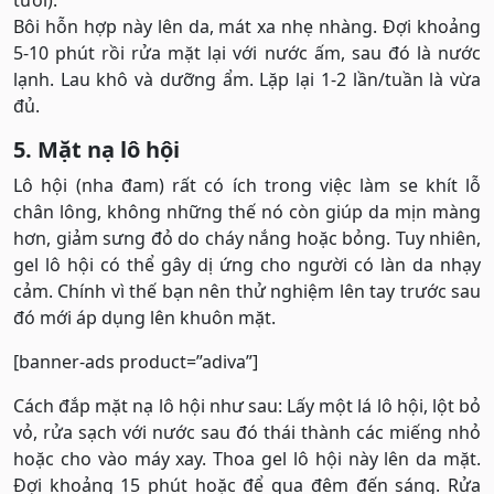
tươi).
Bôi hỗn hợp này lên da, mát xa nhẹ nhàng. Đợi khoảng
5-10 phút rồi rửa mặt lại với nước ấm, sau đó là nước
lạnh. Lau khô và dưỡng ẩm. Lặp lại 1-2 lần/tuần là vừa
đủ.
5. Mặt nạ lô hội
Lô hội (nha đam) rất có ích trong việc làm se khít lỗ
chân lông, không những thế nó còn giúp da mịn màng
hơn, giảm sưng đỏ do cháy nắng hoặc bỏng. Tuy nhiên,
gel lô hội có thể gây dị ứng cho người có làn da nhạy
cảm. Chính vì thế bạn nên thử nghiệm lên tay trước sau
đó mới áp dụng lên khuôn mặt.
[banner-ads product=”adiva”]
Cách đắp mặt nạ lô hội như sau: Lấy một lá lô hội, lột bỏ
vỏ, rửa sạch với nước sau đó thái thành các miếng nhỏ
hoặc cho vào máy xay. Thoa gel lô hội này lên da mặt.
Đợi khoảng 15 phút hoặc để qua đêm đến sáng. Rửa