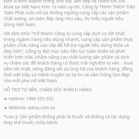
Đơn vị kinh doanh trong lĩnh vực làm đẹp và chăm sóc sức
khỏe tại Việt Nam hơn 10 năm uy tín, Công ty TNHH TMDV Trần
Toàn Phát luôn nỗ lực không ngừng cung cấp các sản phẩm
chất lượng, an toàn đáp ứng nhu cầu, thị hiếu người tiêu
dùng Việt Nam.
Với tầm nhìn “trở thành Công ty cung cấp dịch vụ tốt nhất
trong ngành hàng tiêu dùng nhanh, cung cấp sản phẩm thực
phẩm chức năng cao cấp để hỗ trợ người tiêu dùng khỏe và
đẹp hơn”, Công ty đặt mục tiêu liên tục toàn thiện và phát
triển hơn nữa, nhằm nâng cao chất lượng sản phẩm và dịch
vụ chăm sóc để khách hàng có được trải nghiệm tư vấn - mua
sắm tốt nhất, xứng đáng với sự ủng hộ của khách hàng, đồng
thời viết tiếp sứ mệnh truyền sự tự tin và cảm hứng làm đẹp
cho mỗi phụ nữ Việt Nam.
HỖ TRỢ TƯ VẤN, CHĂM SÓC KHÁCH HÀNG
➤ Hotline: 1900 555 552
➤ Website:
adiva.com.vn
*Lưu ý: Sản phẩm không phải là thuốc và không có tác dụng
thay thế thuốc chữa bệnh.